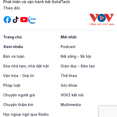
Phát triển và vận hành bởi SolidTech
Mạng xã hội
Theo dõi:
Trang chủ
Mới nhất
Xem nhiều
Podcast
Bàn và luận
Đời sống - Xã hội
Xóa nhà tạm, nhà dột nát
Giáo dục - Đào tạo
Văn hóa - Giải trí
Thể thao
Pháp luật
Sức khỏe
Chuyện người già
VOV2 kết nối
Chuyện thầm kín
Multimedia
Học ngoại ngữ qua Radio