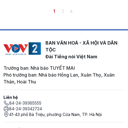
Pagination
Trang hiện thời
Trang
1
2
BAN VĂN HOÁ - XÃ HỘI VÀ DÂN
TỘC
Đài Tiếng nói Việt Nam
Trưởng ban: Nhà báo TUYẾT MAI
Phó trưởng ban: Nhà báo Hồng Lan, Xuân Thọ, Xuân
Thân, Hoài Thu
Liên hệ
84-24-39365555
84-24-39342724
41-43 phố Bà Triệu, phường Cửa Nam, TP. Hà Nội