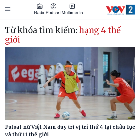
Nhảy đến nội dung
Podcast
Radio
Multimedia
Main navigation
Từ khóa tìm kiếm:
hạng 4 thế
giới
Futsal nữ Việt Nam duy trì vị trí thứ 4 tại châu lục
và thứ 11 thế giới