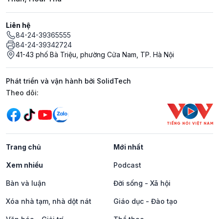
Liên hệ
84-24-39365555
84-24-39342724
41-43 phố Bà Triệu, phường Cửa Nam, TP. Hà Nội
Phát triển và vận hành bởi SolidTech
Mạng xã hội
Theo dõi:
Trang chủ
Mới nhất
Xem nhiều
Podcast
Bàn và luận
Đời sống - Xã hội
Xóa nhà tạm, nhà dột nát
Giáo dục - Đào tạo