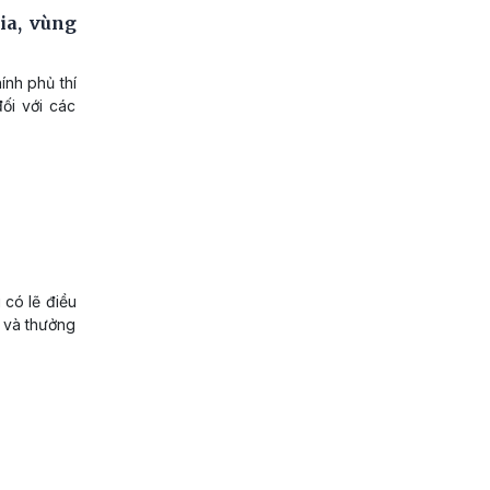
ia, vùng
ính phủ thí
ối với các
 có lẽ điều
n và thưởng