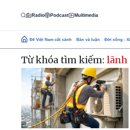
Nhảy đến nội dung
Radio
Podcast
Multimedia
Main navigation
Để Việt Nam cất cánh
Bàn và luận
Đời sống - X
Từ khóa tìm kiếm:
lãnh