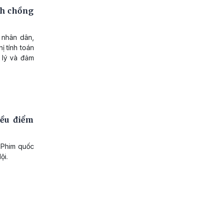
nh chồng
 nhân dân,
ị tính toán
 lý và đảm
iều điểm
n Phim quốc
ội.