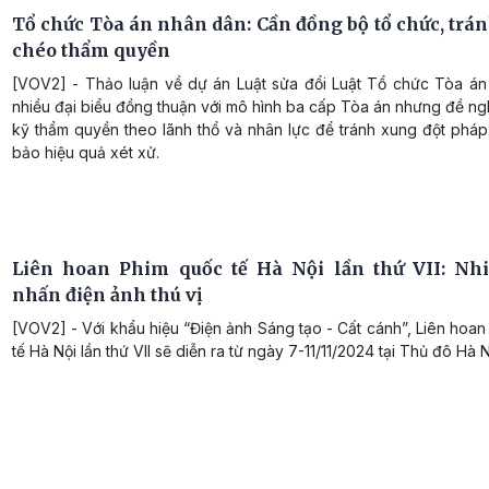
Tổ chức Tòa án nhân dân: Cần đồng bộ tổ chức, trá
chéo thẩm quyền
[VOV2] - Thảo luận về dự án Luật sửa đổi Luật Tổ chức Tòa án
nhiều đại biểu đồng thuận với mô hình ba cấp Tòa án nhưng đề ngh
kỹ thẩm quyền theo lãnh thổ và nhân lực để tránh xung đột pháp
bảo hiệu quả xét xử.
Liên hoan Phim quốc tế Hà Nội lần thứ VII: Nh
nhấn điện ảnh thú vị
[VOV2] - Với khẩu hiệu “Điện ảnh Sáng tạo - Cất cánh”, Liên hoa
tế Hà Nội lần thứ VII sẽ diễn ra từ ngày 7-11/11/2024 tại Thủ đô Hà N