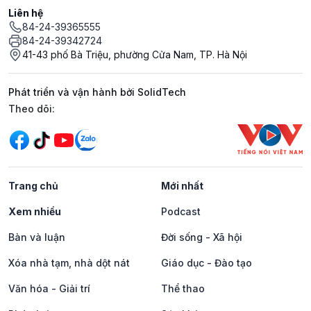
Liên hệ
84-24-39365555
84-24-39342724
41-43 phố Bà Triệu, phường Cửa Nam, TP. Hà Nội
Phát triển và vận hành bởi SolidTech
Mạng xã hội
Theo dõi:
Trang chủ
Mới nhất
Xem nhiều
Podcast
Bàn và luận
Đời sống - Xã hội
Xóa nhà tạm, nhà dột nát
Giáo dục - Đào tạo
Văn hóa - Giải trí
Thể thao