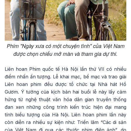
Phim "Ngày xưa có một chuyện tình" của Việt Nam
được chọn chiếu mở màn và tham gia dự thi.
Liên hoan Phim quốc tế Hà Nội lần thứ VII có nhiều
điểm nhấn ấn tượng. Lễ khai mạc, bế mạc và trao giải
Liên hoan phim đều được tổ chức tại Nhà hát Hồ
Gươm. Ý tưởng của kịch bản hai buổi lễ này lấy cảm
hứng từ nghệ thuật văn hóa dân gian truyền thống
đan xen những công trình kiến trúc hiện đại mang
tính biểu tượng của Hà Nội. Liên hoan phim lần này
còn diễn ra nhiều sự kiện như: Triển lãm “Các di sản
của Việt Nam đi qua các thước phim điện ảnh”, do