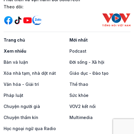
Mạng xã hội
Theo dõi:
Trang chủ
Mới nhất
Xem nhiều
Podcast
Bàn và luận
Đời sống - Xã hội
Xóa nhà tạm, nhà dột nát
Giáo dục - Đào tạo
Văn hóa - Giải trí
Thể thao
Pháp luật
Sức khỏe
Chuyện người già
VOV2 kết nối
Chuyện thầm kín
Multimedia
Học ngoại ngữ qua Radio