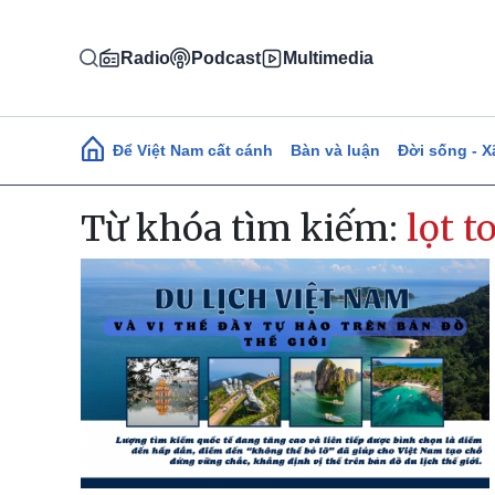
Nhảy đến nội dung
Radio
Podcast
Multimedia
Main navigation
Để Việt Nam cất cánh
Bàn và luận
Đời sống - X
Từ khóa tìm kiếm:
lọt t