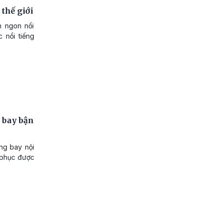
thế giới
n ngon nổi
 nổi tiếng
 bay bận
ng bay nội
i phục được