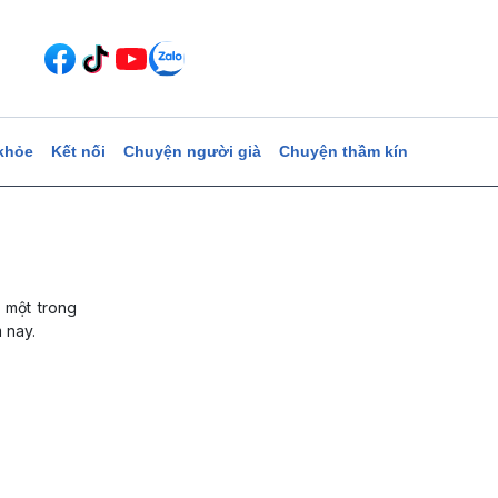
khỏe
Kết nối
Chuyện người già
Chuyện thầm kín
 một trong
 nay.