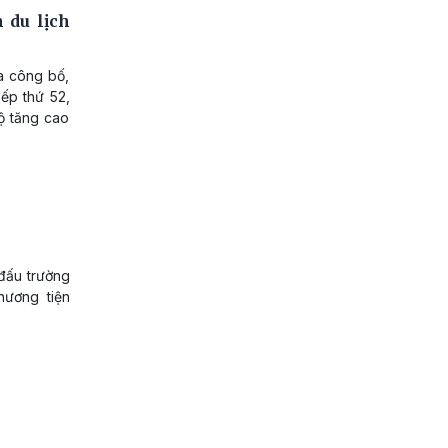
 du lịch
a công bố,
xếp thứ 52,
ộ tăng cao
 đấu trường
hương tiện