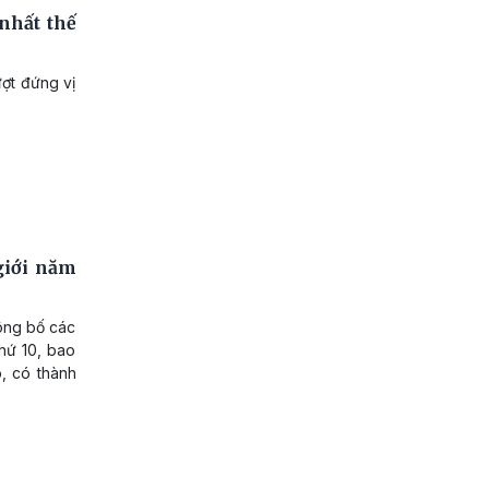
nhất thế
ợt đứng vị
giới năm
công bố các
thứ 10, bao
, có thành