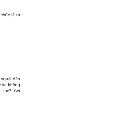
chức lễ ra
 người đàn
y lại không
 tục? Gọi