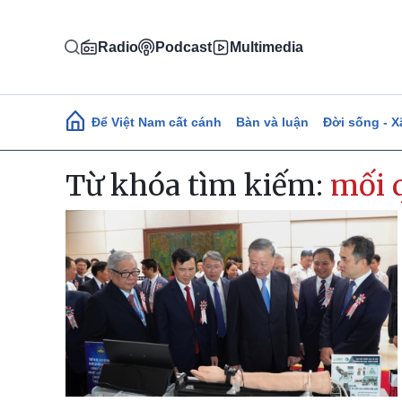
Nhảy đến nội dung
Radio
Podcast
Multimedia
Main navigation
Để Việt Nam cất cánh
Bàn và luận
Đời sống - X
Từ khóa tìm kiếm:
mối 