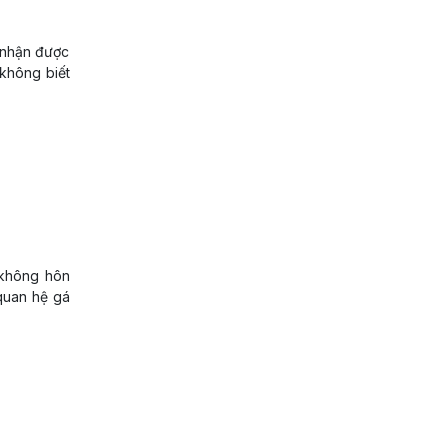
 nhận được
 không biết
 không hôn
quan hệ gá