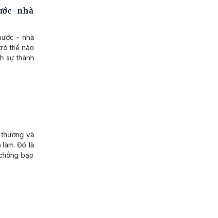
ước- nhà
nước - nhà
trò thế nào
nh sự thành
n thương và
 làm. Đó là
 chồng bạo