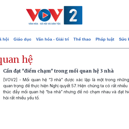
ã hội
Giáo dục
Văn hóa - Giải trí
Thể thao
Pháp luật
Sức 
quan hệ
Cần đạt "điểm chạm" trong mối quan hệ 3 nhà
[VOV2] - Mối quan hệ “3 nhà” được xác lập là một trong những
quan trọng để thực hiện Nghị quyết 57. Hiện chúng ta có rất nhiều
thúc đẩy mối quan hệ “ba nhà” nhưng để nó chạm nhau và đạt hi
hỏi rất nhiều yếu tố.