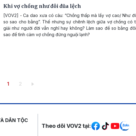
Khi vợ chồng như đôi đũa lệch
[VOV2] - Ca dao xưa có câu: “Chồng thấp mà lấy vợ cao/ Như đô
so sao cho bằng”. Thế nhưng sự chênh lệch giữa vợ chồng có t
giải như người đời vẫn nghĩ hay không? Làm sao để so bằng đô
sao để tình cảm vợ chồng đừng nguội lạnh?
Trang hiện thời
Trang
1
2
Mạng xã hội
VÀ DÂN TỘC
Theo dõi VOV2 tại: