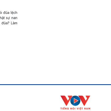
i đũa lệch
hật sự nan
i đũa? Làm