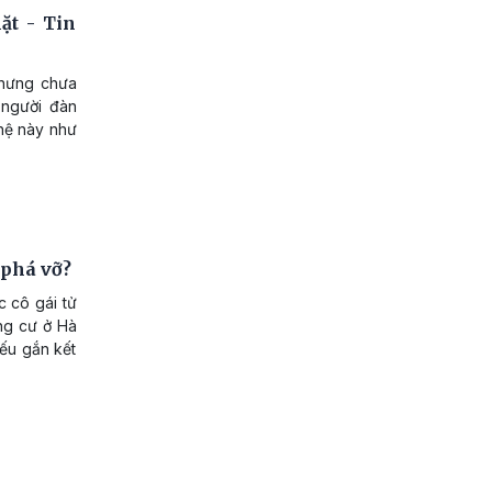
ặt - Tin
nhưng chưa
 người đàn
 hệ này như
 phá vỡ?
 cô gái tử
ng cư ở Hà
iếu gắn kết