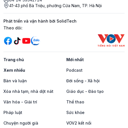
41-43 phố Bà Triệu, phường Cửa Nam, TP. Hà Nội
Phát triển và vận hành bởi SolidTech
Mạng xã hội
Theo dõi:
Trang chủ
Mới nhất
Xem nhiều
Podcast
Bàn và luận
Đời sống - Xã hội
Xóa nhà tạm, nhà dột nát
Giáo dục - Đào tạo
Văn hóa - Giải trí
Thể thao
Pháp luật
Sức khỏe
Chuyện người già
VOV2 kết nối