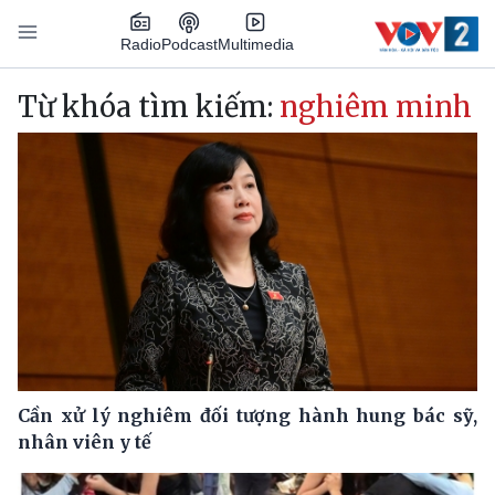
Nhảy đến nội dung
Podcast
Radio
Multimedia
Main navigation
Từ khóa tìm kiếm:
nghiêm minh
Cần xử lý nghiêm đối tượng hành hung bác sỹ,
nhân viên y tế