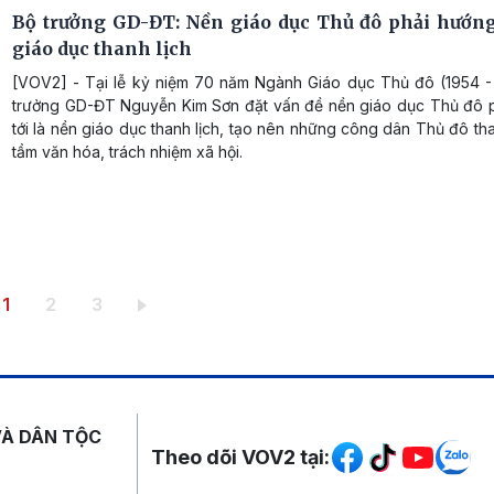
Bộ trưởng GD-ĐT: Nền giáo dục Thủ đô phải hướng
giáo dục thanh lịch
[VOV2] - Tại lễ kỷ niệm 70 năm Ngành Giáo dục Thủ đô (1954 -
trưởng GD-ĐT Nguyễn Kim Sơn đặt vấn đề nền giáo dục Thủ đô 
tới là nền giáo dục thanh lịch, tạo nên những công dân Thủ đô tha
tầm văn hóa, trách nhiệm xã hội.
Trang hiện thời
Trang
Trang
1
2
3
Mạng xã hội
VÀ DÂN TỘC
Theo dõi VOV2 tại: