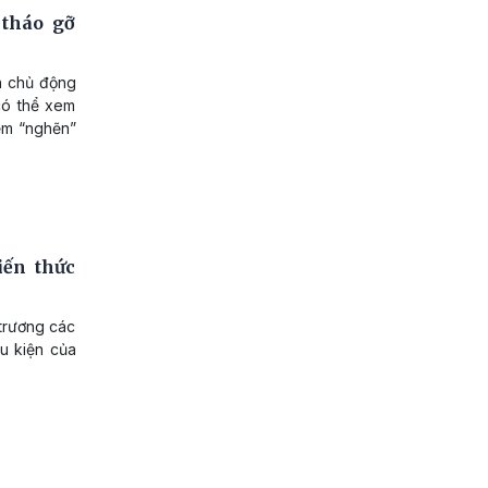
 tháo gỡ
n chủ động
có thể xem
ểm “nghẽn”
iến thức
 trương các
u kiện của