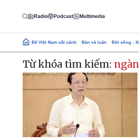
Nhảy đến nội dung
Radio
Podcast
Multimedia
Main navigation
Để Việt Nam cất cánh
Bàn và luận
Đời sống - X
Từ khóa tìm kiếm:
ngàn