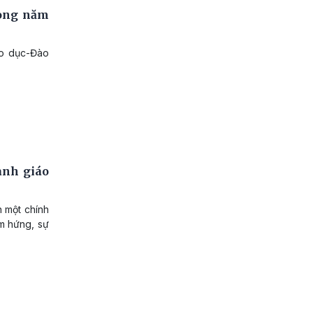
rong năm
áo dục-Đào
ành giáo
n một chính
ảm hứng, sự