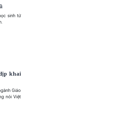
ũ
ọc sinh tử
h.
dịp khai
ngành Giáo
g nói Việt