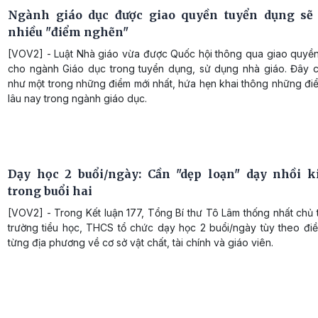
Ngành giáo dục được giao quyền tuyển dụng sẽ
nhiều "điểm nghẽn"
[VOV2] - Luật Nhà giáo vừa được Quốc hội thông qua giao quyề
cho ngành Giáo dục trong tuyển dụng, sử dụng nhà giáo. Đây 
như một trong những điểm mới nhất, hứa hẹn khai thông những đi
lâu nay trong ngành giáo dục.
Dạy học 2 buổi/ngày: Cần "dẹp loạn" dạy nhồi k
trong buổi hai
[VOV2] - Trong Kết luận 177, Tổng Bí thư Tô Lâm thống nhất chủ
trường tiểu học, THCS tổ chức dạy học 2 buổi/ngày tùy theo điề
từng địa phương về cơ sở vật chất, tài chính và giáo viên.