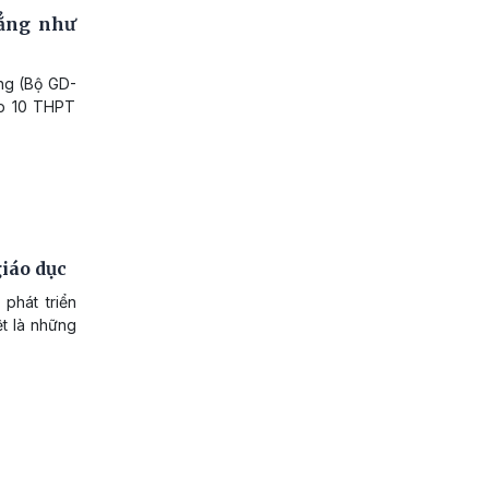
hẳng như
ng (Bộ GD-
ớp 10 THPT
iáo dục
phát triển
ệt là những