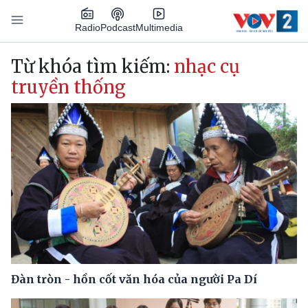
Nhảy đến nội dung
Podcast
Radio
Multimedia
Main navigation
Từ khóa tìm kiếm:
nhạc cụ
truyền thống
Đàn tròn - hồn cốt văn hóa của người Pa Dí