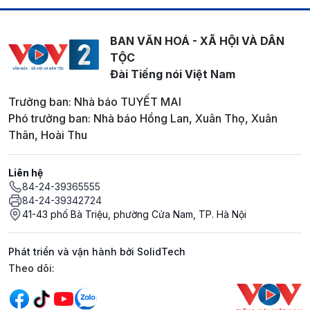
BAN VĂN HOÁ - XÃ HỘI VÀ DÂN
TỘC
Đài Tiếng nói Việt Nam
Trưởng ban: Nhà báo TUYẾT MAI
Phó trưởng ban: Nhà báo Hồng Lan, Xuân Thọ, Xuân
Thân, Hoài Thu
Liên hệ
84-24-39365555
84-24-39342724
41-43 phố Bà Triệu, phường Cửa Nam, TP. Hà Nội
Phát triển và vận hành bởi SolidTech
Mạng xã hội
Theo dõi: