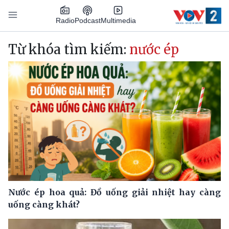
Nhảy đến nội dung
Podcast
Radio
Multimedia
Main navigation
Từ khóa tìm kiếm:
nước ép
Nước ép hoa quả: Đồ uống giải nhiệt hay càng
uống càng khát?