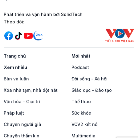
Phát triển và vận hành bởi SolidTech
Mạng xã hội
Theo dõi:
Trang chủ
Mới nhất
Xem nhiều
Podcast
Bàn và luận
Đời sống - Xã hội
Xóa nhà tạm, nhà dột nát
Giáo dục - Đào tạo
Văn hóa - Giải trí
Thể thao
Pháp luật
Sức khỏe
Chuyện người già
VOV2 kết nối
Chuyện thầm kín
Multimedia