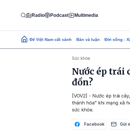
Nhảy đến nội dung
Radio
Podcast
Multimedia
Main navigation
Để Việt Nam cất cánh
Bàn và luận
Đời sống - X
Sức khỏe
Nước ép trái c
đồn?
[VOV2] - Nước ép trái cây
thánh hóa” khi mạng xã hộ
sức khỏe.
Facebook
Gửi 