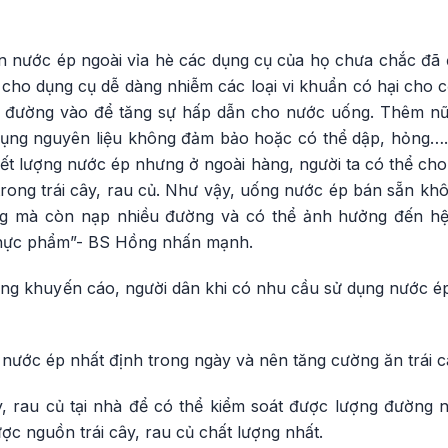
 nước ép ngoài vỉa hè các dụng cụ của họ chưa chắc đã 
ho dụng cụ dễ dàng nhiễm các loại vi khuẩn có hại cho cơ
 đường vào để tăng sự hấp dẫn cho nước uống. Thêm nữa,
dụng nguyên liệu không đảm bảo hoặc có thể dập, hỏng….
t lượng nước ép nhưng ở ngoài hàng, người ta có thể cho 
trong trái cây, rau củ. Như vậy, uống nước ép bán sẵn k
g mà còn nạp nhiều đường và có thể ảnh hưởng đến hệ
thực phẩm”- BS Hồng nhấn mạnh.
g khuyến cáo, người dân khi có nhu cầu sử dụng nước ép t
nước ép nhất định trong ngày và nên tăng cường ăn trái câ
ây, rau củ tại nhà để có thể kiểm soát được lượng đường
c nguồn trái cây, rau củ chất lượng nhất.