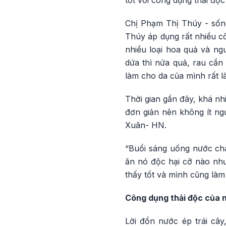
tốt với công dụng thải độc
Chị Phạm Thị Thúy - sống
Thúy áp dụng rất nhiều cô
nhiều loại hoa quả và ngu
dứa thì nửa quả, rau cần
làm cho da của mình rất là
Thời gian gần đây, khá nh
đơn giản nên không ít ng
Xuân- HN.
“Buổi sáng uống nước chan
ăn nó độc hại cỡ nào nhưn
thấy tốt và mình cũng làm
Công dụng thải độc của 
Lời đồn nước ép trái cây