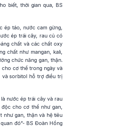
 biết, thời gian qua, BS
ớc ép táo, nước cam gừng,
ớc ép trái cây, rau củ có
oáng chất và các chất oxy
ng chất như mangan, kali,
cường chức năng gan, thận.
 cho cơ thể trong ngày và
à sorbitol hỗ trợ điều trị
à nước ép trái cây và rau
i độc cho cơ thể như gan,
t như gan, thận và hệ tiêu
ơ quan đó”- BS Đoàn Hồng