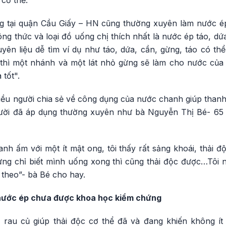
 cơ thể.
 tại quận Cầu Giấy – HN cũng thường xuyên làm nước ép
ng thức và loại đồ uống chị thích nhất là nước ép táo, dứa
yên liệu dễ tìm ví dụ như táo, dứa, cần, gừng, táo có th
 thì một nhánh và một lát nhỏ gừng sẽ làm cho nước của
 tốt".
iều người chia sẻ về công dụng của nước chanh giúp thanh 
ười đã áp dụng thường xuyên như bà Nguyễn Thị Bé- 65 
h ấm với một ít mật ong, tôi thấy rất sảng khoái, thải đ
g chỉ biết mình uống xong thì cũng thải độc được…Tôi ngh
 theo”- bà Bé cho hay.
nước ép chưa được khoa học kiểm chứng
, rau củ giúp thải độc cơ thể đã và đang khiến không í