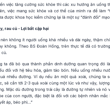
ến việc tăng cường sức khỏe thì các xu hướng ăn uống 
hiên, việc mang sức khỏe và cơ thể của mình ra để làm “
 được khoa học kiểm chứng lại là một sự “đánh đổi” mạo h
, rau củ - Lợi bất cập hại
e nên không ít người uống khá nhiều và dài ngày, thậm ch
ay không. Theo BS Đoàn Hồng, trên thực tế đã có trường
 củ.
 ta đã bỏ qua thành phần dinh dưỡng quan trọng đó là 
u đối với hệ tiêu hóa, giảm táo bón. Nếu uống nhiều nước
quá nhiều đường. Ví dụ nếu ăn một quả xoài, chúng ta 
 sẽ cần tới 2-3 quả xoài cùng một lúc và như vậy, lượn
ng. Mặc dù đường trong trái cây là đường tự nhiên và nó 
ỏe của con người, đặc biệt là đối với các bệnh nhân mắ
yết áp, béo phì…”