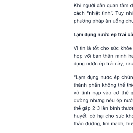
Khi người dân quan tâm đ
cách “nhiệt tình”. Tuy n
phương pháp ăn uống chưa
Lạm dụng nước ép trái cây
Vì tin là tốt cho sức khỏ
hợp với bản thân mình h
dụng nước ép trái cây, rau
“Lạm dụng nước ép chúng
thành phần không thể thiế
vô tình nạp vào cơ thể 
đường nhưng nếu ép nước,
thể gấp 2-3 lần bình thườ
huyết, có hại cho sức kh
tháo đường, tim mạch, hu