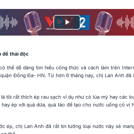
Play
Video
 để thải độc
ó thể dễ dàng tìm hiểu công thức và cách làm trên Intern
 quận Đống Đa- HN. Từ hơn 6 tháng nay, chị Lan Anh đã bắ
là tôi rất thích ép rau sạch ví dụ như cỏ lúa mỳ hay các l
i hay ép với quả dứa, quả táo để tạo cho nước uống có vị
ớc ép, chị Lan Anh đã rất tin tưởng loại nước này sẽ man