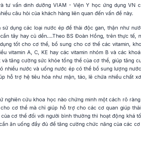
 tư vấn dinh dưỡng VIAM - Viện Y học ứng dụng VN cho
iều câu hỏi của khách hàng liên quan đến vấn đề này.
và sử dụng các loại nước ép để thải độc gan, thận như nư
 cần tây hay củ dền….Theo BS Đoàn Hồng, trên thực tế, nư
dụng tốt cho cơ thể, bổ sung cho cơ thể các vitamin, kh
hiều vitamin A, C, KE hay các vitamin nhóm B và các khoá
t và tăng cường sức khỏe tổng thể của cơ thể, giúp tăng 
 có nhiều nước và uống nước ép có thể bổ sung lượng nước
úp hỗ trợ hệ tiêu hóa như mận, táo, lê chứa nhiều chất xơ v
cứ nghiên cứu khoa học nào chứng minh một cách rõ ràng l
c cho cơ thể mà chỉ giúp hỗ trợ cho các cơ quan giúp thả
c của cơ thể đối với người bình thường thì hoạt động khá tố
ỉ cần ăn uống đầy đủ để tăng cường chức năng của các c