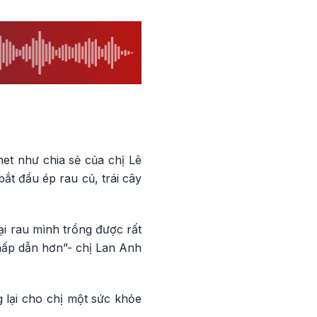
et như chia sẻ của chị Lê
t đầu ép rau củ, trái cây
oại rau mình trồng được rất
 hấp dẫn hơn”- chị Lan Anh
g lại cho chị một sức khỏe