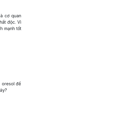
là cơ quan
hất độc. Vì
h mạnh tốt
n oresol để
hảy?