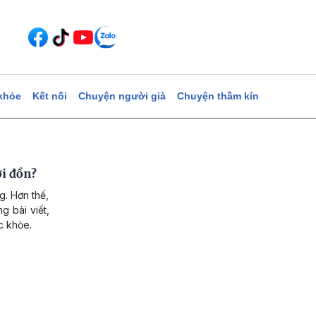
khỏe
Kết nối
Chuyện người già
Chuyện thầm kín
ời đồn?
g. Hơn thế,
g bài viết,
c khỏe.