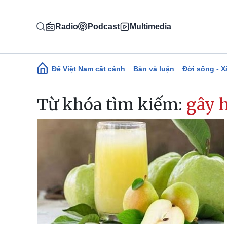
Nhảy đến nội dung
Radio
Podcast
Multimedia
Main navigation
Để Việt Nam cất cánh
Bàn và luận
Đời sống - X
Từ khóa tìm kiếm:
gây h