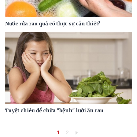
Nước rửa rau quả có thực sự cần thiết?
Tuyệt chiêu để chữa "bệnh" lười ăn rau
Pagination
Trang hiện thời
Trang
1
2