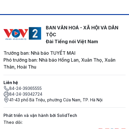
BAN VĂN HOÁ - XÃ HỘI VÀ DÂN
TỘC
Đài Tiếng nói Việt Nam
Trưởng ban: Nhà báo TUYẾT MAI
Phó trưởng ban: Nhà báo Hồng Lan, Xuân Thọ, Xuân
Thân, Hoài Thu
Liên hệ
84-24-39365555
84-24-39342724
41-43 phố Bà Triệu, phường Cửa Nam, TP. Hà Nội
Phát triển và vận hành bởi SolidTech
Mạng xã hội
Theo dõi: