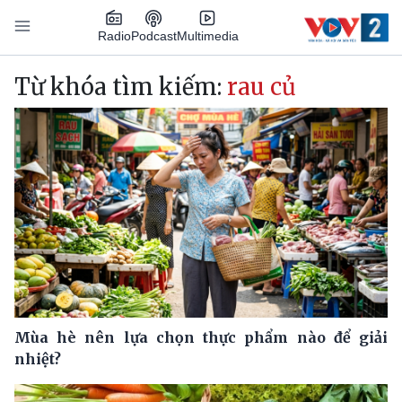
Nhảy đến nội dung
Podcast
Radio
Multimedia
Main navigation
Từ khóa tìm kiếm:
rau củ
Mùa hè nên lựa chọn thực phẩm nào để giải
nhiệt?