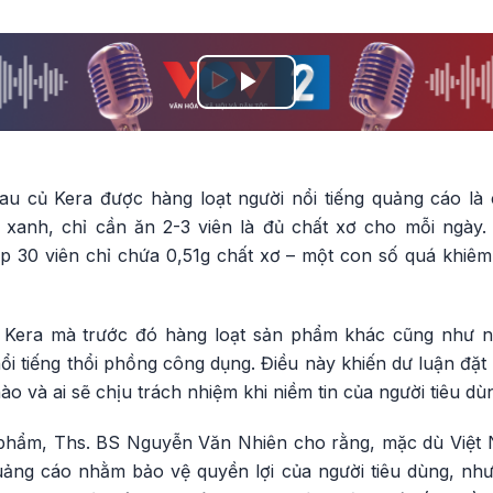
Play
Video
au củ Kera được hàng loạt người nổi tiếng quảng cáo là
 xanh, chỉ cần ăn 2-3 viên là đủ chất xơ cho mỗi ngày.
ộp 30 viên chỉ chứa 0,51g chất xơ – một con số quá khiêm
 Kera mà trước đó hàng loạt sản phẩm khác cũng như n
ổi tiếng thổi phồng công dụng. Điều này khiến dư luận đặt c
ào và ai sẽ chịu trách nhiệm khi niềm tin của người tiêu dù
 phẩm, Ths. BS Nguyễn Văn Nhiên cho rằng, mặc dù Việt 
uảng cáo nhằm bảo vệ quyền lợi của người tiêu dùng, như