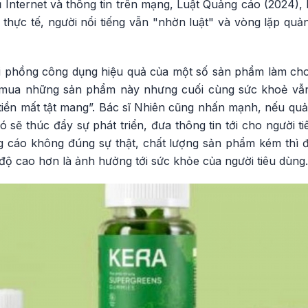
 Internet và thông tin trên mạng, Luật Quảng cáo (2024),
thực tế, người nổi tiếng vẫn "nhờn luật" và vòng lặp quản
 phồng công dụng hiệu quả của một số sản phẩm làm cho 
để mua những sản phẩm này nhưng cuối cùng sức khoẻ v
tiền mất tật mang”. Bác sĩ Nhiên cũng nhấn mạnh, nếu quả
sẽ thúc đẩy sự phát triển, đưa thông tin tới cho người t
g cáo không đúng sự thật, chất lượng sản phẩm kém thì 
c độ cao hơn là ảnh hưởng tới sức khỏe của người tiêu dùng.