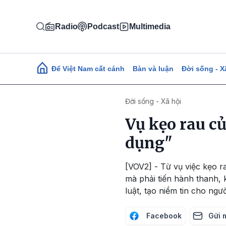
Nhảy đến nội dung
Radio
Podcast
Multimedia
Main navigation
Để Việt Nam cất cánh
Bàn và luận
Đời sống - X
Đời sống - Xã hội
Vụ kẹo rau củ
dụng"
[VOV2] - Từ vụ việc kẹo r
mà phải tiến hành thanh, 
luật, tạo niềm tin cho ngườ
Facebook
Gửi 