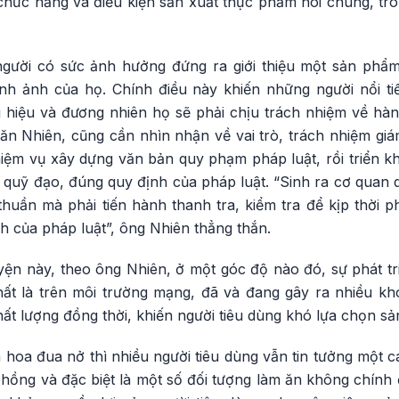
hức năng và điều kiện sản xuất thực phẩm nói chung, tron
 người có sức ảnh hưởng đứng ra giới thiệu một sản phẩ
ình ảnh của họ. Chính điều này khiến những người nổi t
hiệu và đương nhiên họ sẽ phải chịu trách nhiệm về hà
ăn Nhiên, cũng cần nhìn nhận về vai trò, trách nhiệm giá
iệm vụ xây dựng văn bản quy phạm pháp luật, rồi triển kh
g quỹ đạo, đúng quy định của pháp luật. “Sinh ra cơ quan
huần mà phải tiến hành thanh tra, kiểm tra để kịp thời p
 của pháp luật”, ông Nhiên thẳng thắn.
ện này, theo ông Nhiên, ở một góc độ nào đó, sự phát tri
ất là trên môi trường mạng, đã và đang gây ra nhiều k
hất lượng đồng thời, khiến người tiêu dùng khó lựa chọn s
hoa đua nở thì nhiều người tiêu dùng vẫn tin tưởng một c
 phồng và đặc biệt là một số đối tượng làm ăn không chính đ