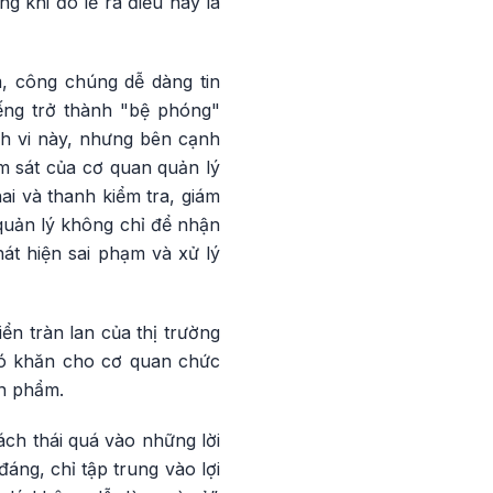
g khi đó lẽ ra điều này là
m, công chúng dễ dàng tin
iếng trở thành "bệ phóng"
nh vi này, nhưng bên cạnh
m sát của cơ quan quản lý
ai và thanh kiểm tra, giám
 quản lý không chỉ để nhận
hát hiện sai phạm và xử lý
ển tràn lan của thị trường
hó khăn cho cơ quan chức
ản phẩm.
ách thái quá vào những lời
áng, chỉ tập trung vào lợi