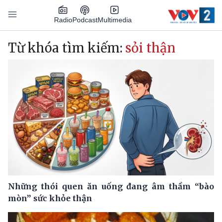
Nhảy đến nội dung
Podcast
Radio
Multimedia
Main navigation
Từ khóa tìm kiếm:
sỏi thận
Những thói quen ăn uống đang âm thầm “bào
mòn” sức khỏe thận