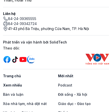
Thân, Hoài Thu
Liên hệ
84-24-39365555
84-24-39342724
41-43 phố Bà Triệu, phường Cửa Nam, TP. Hà Nội
Phát triển và vận hành bởi SolidTech
Mạng xã hội
Theo dõi:
Trang chủ
Mới nhất
Xem nhiều
Podcast
Bàn và luận
Đời sống - Xã hội
Xóa nhà tạm, nhà dột nát
Giáo dục - Đào tạo