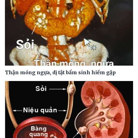
Thận móng ngựa, dị tật bẩm sinh hiếm gặp