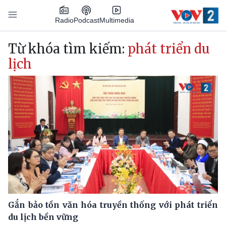
Nhảy đến nội dung
Podcast
Radio
Multimedia
Main navigation
Từ khóa tìm kiếm:
phát triển du
lịch
Gắn bảo tồn văn hóa truyền thống với phát triển
du lịch bền vững