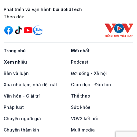
Phát triển và vận hành bởi SolidTech
Mạng xã hội
Theo dõi:
Trang chủ
Mới nhất
Xem nhiều
Podcast
Bàn và luận
Đời sống - Xã hội
Xóa nhà tạm, nhà dột nát
Giáo dục - Đào tạo
Văn hóa - Giải trí
Thể thao
Pháp luật
Sức khỏe
Chuyện người già
VOV2 kết nối
Chuyện thầm kín
Multimedia