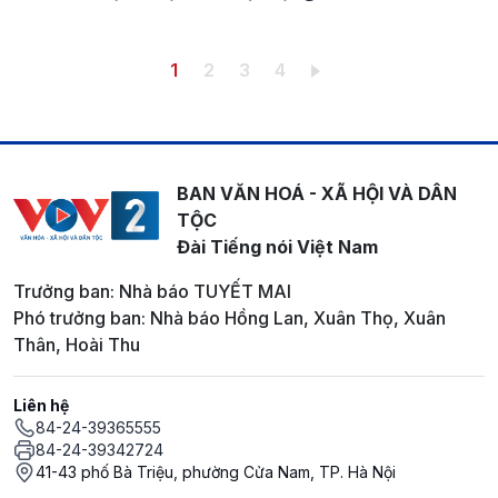
Pagination
Trang hiện thời
Trang
Trang
Trang
1
2
3
4
BAN VĂN HOÁ - XÃ HỘI VÀ DÂN
TỘC
Đài Tiếng nói Việt Nam
Trưởng ban: Nhà báo TUYẾT MAI
Phó trưởng ban: Nhà báo Hồng Lan, Xuân Thọ, Xuân
Thân, Hoài Thu
Liên hệ
84-24-39365555
84-24-39342724
41-43 phố Bà Triệu, phường Cửa Nam, TP. Hà Nội