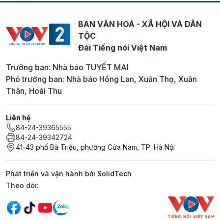
BAN VĂN HOÁ - XÃ HỘI VÀ DÂN
TỘC
Đài Tiếng nói Việt Nam
Trưởng ban: Nhà báo TUYẾT MAI
Phó trưởng ban: Nhà báo Hồng Lan, Xuân Thọ, Xuân
Thân, Hoài Thu
Liên hệ
84-24-39365555
84-24-39342724
41-43 phố Bà Triệu, phường Cửa Nam, TP. Hà Nội
Phát triển và vận hành bởi SolidTech
Mạng xã hội
Theo dõi: