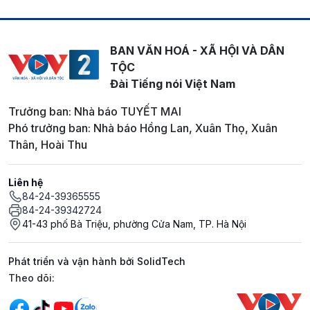
BAN VĂN HOÁ - XÃ HỘI VÀ DÂN
TỘC
Đài Tiếng nói Việt Nam
Trưởng ban: Nhà báo TUYẾT MAI
Phó trưởng ban: Nhà báo Hồng Lan, Xuân Thọ, Xuân
Thân, Hoài Thu
Liên hệ
84-24-39365555
84-24-39342724
41-43 phố Bà Triệu, phường Cửa Nam, TP. Hà Nội
Phát triển và vận hành bởi SolidTech
Mạng xã hội
Theo dõi: