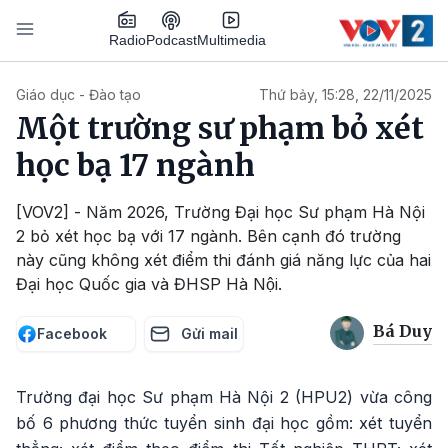
Nhảy đến nội dung
Podcast
Radio
Multimedia
Main navigation
Giáo dục - Đào tạo
Thứ bảy, 15:28, 22/11/2025
Một trường sư phạm bỏ xét
học bạ 17 ngành
[VOV2] - Năm 2026, Trường Đại học Sư phạm Hà Nội
2 bỏ xét học bạ với 17 ngành. Bên cạnh đó trường
này cũng không xét điểm thi đánh giá năng lực của hai
Đại học Quốc gia và ĐHSP Hà Nội.
Bá Duy
Facebook
Gửi mail
Trường đại học Sư phạm Hà Nội 2 (HPU2) vừa công
bố 6 phương thức tuyển sinh đại học gồm: xét tuyển