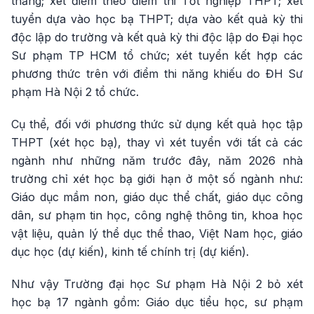
thẳng; xét điểm theo điểm thi Tốt nghiệp THPT; xét
tuyển dựa vào học bạ THPT; dựa vào kết quả kỳ thi
độc lập do trường và kết quả kỳ thi độc lập do Đại học
Sư phạm TP HCM tổ chức; xét tuyển kết hợp các
phương thức trên với điểm thi năng khiếu do ĐH Sư
phạm Hà Nội 2 tổ chức.
Cụ thể, đối với phương thức sử dụng kết quả học tập
THPT (xét học bạ), thay vì xét tuyển với tất cả các
ngành như những năm trước đây, năm 2026 nhà
trường chỉ xét học bạ giới hạn ở một số ngành như:
Giáo dục mầm non, giáo dục thể chất, giáo dục công
dân, sư phạm tin học, công nghệ thông tin, khoa học
vật liệu, quản lý thể dục thể thao, Việt Nam học, giáo
dục học (dự kiến), kinh tế chính trị (dự kiến).
Như vậy Trường đại học Sư phạm Hà Nội 2 bỏ xét
học bạ 17 ngành gồm: Giáo dục tiểu học, sư phạm