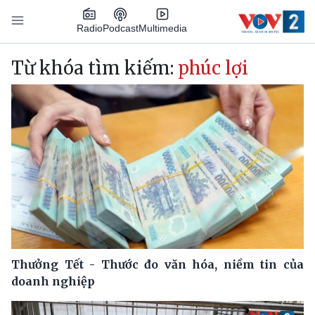
Nhảy đến nội dung
Podcast
Radio
Multimedia
Main navigation
Từ khóa tìm kiếm:
phúc lợi
Thưởng Tết - Thước đo văn hóa, niềm tin của
doanh nghiệp