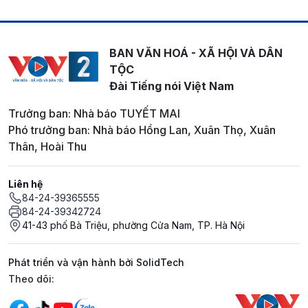
BAN VĂN HOÁ - XÃ HỘI VÀ DÂN
TỘC
Đài Tiếng nói Việt Nam
Trưởng ban: Nhà báo TUYẾT MAI
Phó trưởng ban: Nhà báo Hồng Lan, Xuân Thọ, Xuân
Thân, Hoài Thu
Liên hệ
84-24-39365555
84-24-39342724
41-43 phố Bà Triệu, phường Cửa Nam, TP. Hà Nội
Phát triển và vận hành bởi SolidTech
Mạng xã hội
Theo dõi: