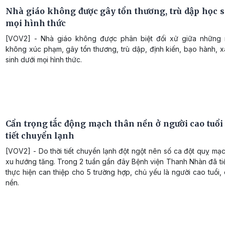
Nhà giáo không được gây tổn thương, trù dập học s
mọi hình thức
[VOV2] - Nhà giáo không được phân biệt đối xử giữa những 
không xúc phạm, gây tổn thương, trù dập, định kiến, bạo hành, 
sinh dưới mọi hình thức.
Cẩn trọng tắc động mạch thân nền ở người cao tuổi 
tiết chuyển lạnh
[VOV2] - Do thời tiết chuyển lạnh đột ngột nên số ca đột quỵ m
xu hướng tăng. Trong 2 tuần gần đây Bệnh viện Thanh Nhàn đã ti
thực hiện can thiệp cho 5 trường hợp, chủ yếu là người cao tuổi,
nền.