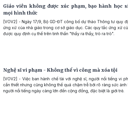
Giáo viên không được xúc phạm, bạo hành học s
mọi hình thức
[VOV2] - Ngày 17/9, Bộ GD-ĐT công bố dự thảo Thông tư quy đị
ứng xử của nhà giáo trong cơ sở giáo dục. Các quy tắc ứng xử c
được quy định cụ thể trên tinh thần "thầy ra thầy, trò ra trò".
Nghệ sĩ vi phạm - Không thể vì công mà xóa tội
[VOV2] - Việc ban hành chế tài với nghệ sĩ, người nổi tiếng vi p
cần thiết nhưng cũng không thể quá chậm trễ bởi rõ ràng sức ản
người nổi tiếng ngày càng lớn đến cộng đồng, đặc biệt là giới trẻ.