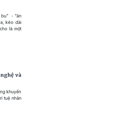
 bu” - “ăn
óa, kéo dài
cho là một
 nghệ và
hống khuyến
rí tuệ nhân