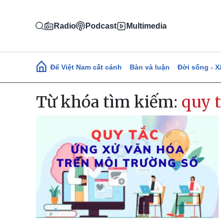
Nhảy đến nội dung
Radio
Podcast
Multimedia
Main navigation
Để Việt Nam cất cánh
Bàn và luận
Đời sống - X
Từ khóa tìm kiếm:
quy 