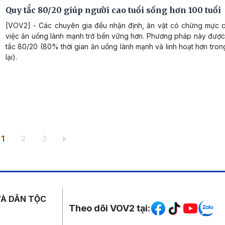
Quy tắc 80/20 giúp người cao tuổi sống hơn 100 tuổi
[VOV2] - Các chuyên gia đều nhận định, ăn vặt có chừng mực c
việc ăn uống lành mạnh trở bền vững hơn. Phương pháp này được 
tắc 80/20 (80% thời gian ăn uống lành mạnh và linh hoạt hơn tr
lại).
Trang hiện thời
Trang
Trang
1
2
3
Mạng xã hội
VÀ DÂN TỘC
Theo dõi VOV2 tại: