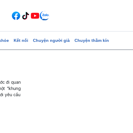
khỏe
Kết nối
Chuyện người già
Chuyện thầm kín
ước đi quan
một “khung
ới yêu cầu