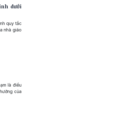
inh dưới
nh quy tắc
ủa nhà giáo
hạm là điều
h hưởng của