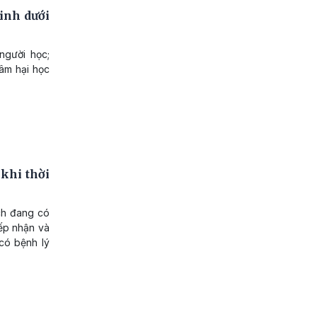
inh dưới
người học;
xâm hại học
khi thời
ạch đang có
ếp nhận và
 có bệnh lý