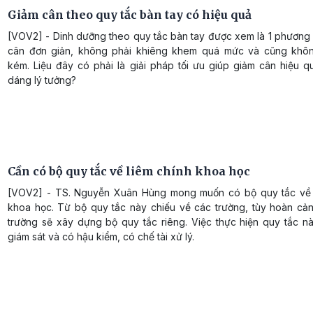
Giảm cân theo quy tắc bàn tay có hiệu quả
[VOV2] - Dinh dưỡng theo quy tắc bàn tay được xem là 1 phương
cân đơn giản, không phải khiêng khem quá mức và cũng khô
kém. Liệu đây có phải là giải pháp tối ưu giúp giảm cân hiệu q
dáng lý tưởng?
Cần có bộ quy tắc về liêm chính khoa học
[VOV2] - TS. Nguyễn Xuân Hùng mong muốn có bộ quy tắc về 
khoa học. Từ bộ quy tắc này chiếu về các trường, tùy hoàn cả
trường sẽ xây dựng bộ quy tắc riêng. Việc thực hiện quy tắc n
giám sát và có hậu kiểm, có chế tài xử lý.