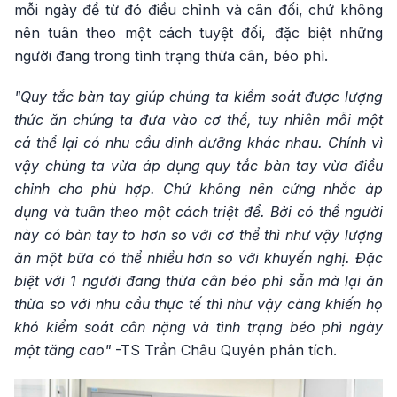
mỗi ngày để từ đó điều chỉnh và cân đối, chứ không
nên tuân theo một cách tuyệt đối, đặc biệt những
người đang trong tình trạng thừa cân, béo phì.
"Quy tắc bàn tay giúp chúng ta kiểm soát được lượng
thức ăn chúng ta đưa vào cơ thể, tuy nhiên mỗi một
cá thể lại có nhu cầu dinh dưỡng khác nhau. Chính vì
vậy chúng ta vừa áp dụng quy tắc bàn tay vừa điều
chỉnh cho phù hợp. Chứ không nên cứng nhắc áp
dụng và tuân theo một cách triệt để. Bởi có thể người
này có bàn tay to hơn so với cơ thể thì như vậy lượng
ăn một bữa có thể nhiều hơn so với khuyến nghị. Đặc
biệt với 1 người đang thừa cân béo phì sẵn mà lại ăn
thừa so với nhu cầu thực tế thì như vậy càng khiến họ
khó kiểm soát cân nặng và tình trạng béo phì ngày
một tăng cao"
-TS Trần Châu Quyên phân tích.