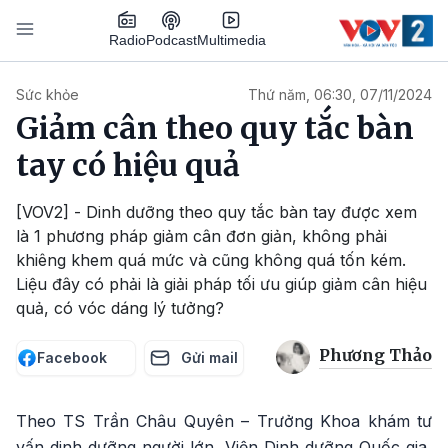
Nhảy đến nội dung
Podcast
Radio
Multimedia
Main navigation
Sức khỏe
Thứ năm, 06:30, 07/11/2024
Giảm cân theo quy tắc bàn
tay có hiệu quả
[VOV2] - Dinh dưỡng theo quy tắc bàn tay được xem
là 1 phương pháp giảm cân đơn giản, không phải
khiêng khem quá mức và cũng không quá tốn kém.
Liệu đây có phải là giải pháp tối ưu giúp giảm cân hiệu
quả, có vóc dáng lý tưởng?
Phương Thảo
Facebook
Gửi mail
Theo TS Trần Châu Quyên – Trưởng Khoa khám tư
vấn dinh dưỡng người lớn, Viện Dinh dưỡng Quốc gia,