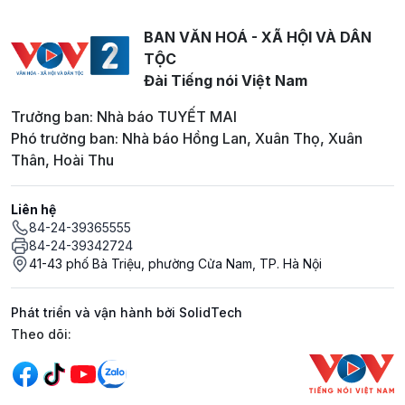
BAN VĂN HOÁ - XÃ HỘI VÀ DÂN
TỘC
Đài Tiếng nói Việt Nam
Trưởng ban: Nhà báo TUYẾT MAI
Phó trưởng ban: Nhà báo Hồng Lan, Xuân Thọ, Xuân
Thân, Hoài Thu
Liên hệ
84-24-39365555
84-24-39342724
41-43 phố Bà Triệu, phường Cửa Nam, TP. Hà Nội
Phát triển và vận hành bởi SolidTech
Mạng xã hội
Theo dõi: