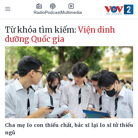
Nhảy đến nội dung
Podcast
Radio
Multimedia
Main navigation
Từ khóa tìm kiếm:
Viện dinh
dưỡng Quốc gia
Cha mẹ lo con thiếu chất, bác sĩ lại lo sĩ tử thiếu
ngủ