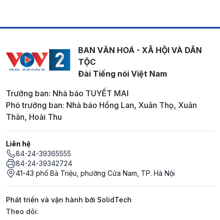
BAN VĂN HOÁ - XÃ HỘI VÀ DÂN
TỘC
Đài Tiếng nói Việt Nam
Trưởng ban: Nhà báo TUYẾT MAI
Phó trưởng ban: Nhà báo Hồng Lan, Xuân Thọ, Xuân
Thân, Hoài Thu
Liên hệ
84-24-39365555
84-24-39342724
41-43 phố Bà Triệu, phường Cửa Nam, TP. Hà Nội
Phát triển và vận hành bởi SolidTech
Mạng xã hội
Theo dõi: