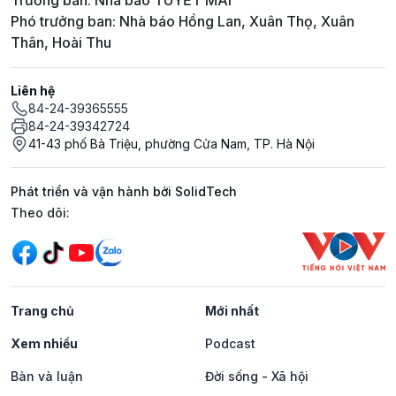
Trưởng ban: Nhà báo TUYẾT MAI
Phó trưởng ban: Nhà báo Hồng Lan, Xuân Thọ, Xuân
Thân, Hoài Thu
Liên hệ
84-24-39365555
84-24-39342724
41-43 phố Bà Triệu, phường Cửa Nam, TP. Hà Nội
Phát triển và vận hành bởi SolidTech
Mạng xã hội
Theo dõi:
Trang chủ
Mới nhất
Xem nhiều
Podcast
Bàn và luận
Đời sống - Xã hội