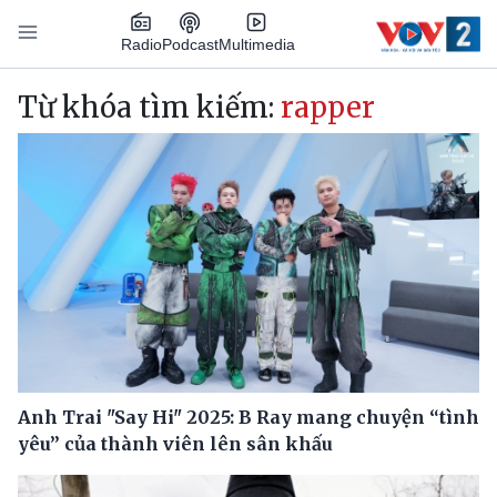
Nhảy đến nội dung
Podcast
Radio
Multimedia
Main navigation
Từ khóa tìm kiếm:
rapper
Anh Trai "Say Hi" 2025: B Ray mang chuyện “tình
yêu” của thành viên lên sân khấu