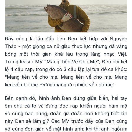
Đây cũng là lần đầu tiên Đen kết hợp với Nguyên
Thảo - một giọng ca nữ giàu thực lực nhưng đã vắng
bóng một thời gian khá lâu trong làng nhạc Việt.
Trong teaser MV "Mang Tiền Về Cho Mẹ", Đen chỉ tiết
lộ 4 câu rap, trong đó có 3 câu lặp lại tựa đề ca khúc:
“Mang tiền về cho mẹ. Mang tiền về cho mẹ. Mang
tiền về cho mẹ. Đừng mang ưu phiền về cho mẹ”.
Bên cạnh đó, hình ảnh Đen đứng giữa biển, hai tay
ôm chú cá to và đứng đọc rap khiến người hâm mộ
vô cùng hào hứng, đoán già đoán non không biết lần
này Đen sẽ làm gì? Các MV trước đây của Đen cũng
vô cùng đơn giản về mặt hình ảnh: khi thì anh ngồi im