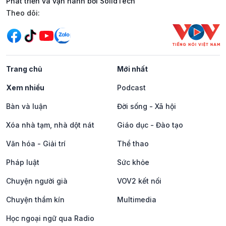
Phát triển và vận hành bởi SolidTech
Mạng xã hội
Theo dõi:
Trang chủ
Mới nhất
Xem nhiều
Podcast
Bàn và luận
Đời sống - Xã hội
Xóa nhà tạm, nhà dột nát
Giáo dục - Đào tạo
Văn hóa - Giải trí
Thể thao
Pháp luật
Sức khỏe
Chuyện người già
VOV2 kết nối
Chuyện thầm kín
Multimedia
Học ngoại ngữ qua Radio