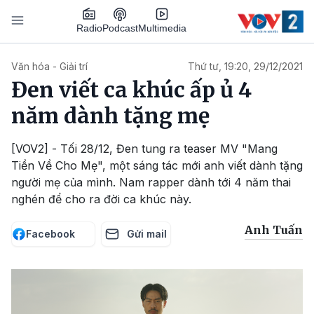
Nhảy đến nội dung
Podcast
Radio
Multimedia
Main navigation
Văn hóa - Giải trí
Thứ tư, 19:20, 29/12/2021
Đen viết ca khúc ấp ủ 4
năm dành tặng mẹ
[VOV2] - Tối 28/12, Đen tung ra teaser MV "Mang
Tiền Về Cho Mẹ", một sáng tác mới anh viết dành tặng
người mẹ của mình. Nam rapper dành tới 4 năm thai
nghén để cho ra đời ca khúc này.
Anh Tuấn
Facebook
Gửi mail