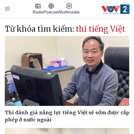
Nhảy đến nội dung
Podcast
Radio
Multimedia
Main navigation
Từ khóa tìm kiếm:
thi tiếng Việt
Thi đánh giá năng lực tiếng Việt sẽ sớm được cấp
phép ở nước ngoài