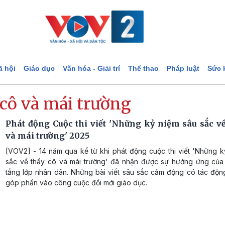
ã hội
Giáo dục
Văn hóa - Giải trí
Thể thao
Pháp luật
Sức 
 cô và mái trường
Phát động Cuộc thi viết 'Những kỷ niệm sâu sắc về
và mái trường' 2025
[VOV2] - 14 năm qua kể từ khi phát động cuộc thi viết 'Những k
sắc về thầy cô và mái trường' đã nhận được sự hưởng ứng củ
tầng lớp nhân dân. Những bài viết sâu sắc cảm động có tác độ
góp phần vào công cuộc đổi mới giáo dục.