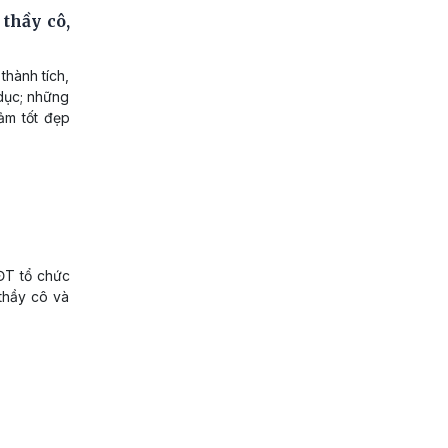
thầy cô,
thành tích,
 dục; những
cảm tốt đẹp
&ĐT tổ chức
 thầy cô và