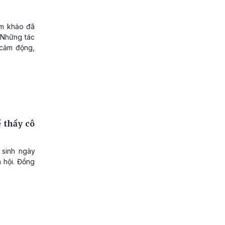
ám khảo đã
 Những tác
 cảm động,
 thầy cô
 sinh ngày
 hội. Đồng