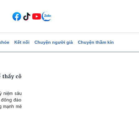
khỏe
Kết nối
Chuyện người già
Chuyện thầm kín
 thầy cô
ỷ niệm sâu
a đông đảo
ng mạnh mẽ