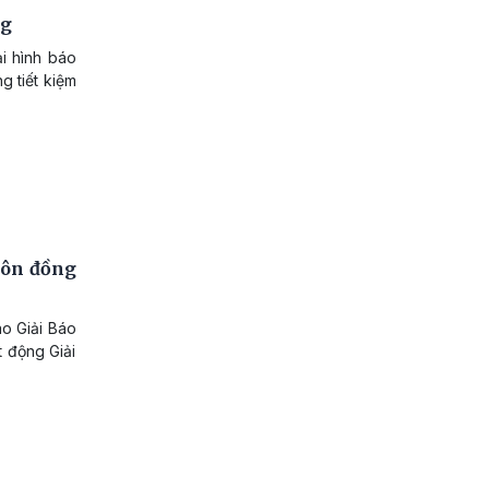
ng
ại hình báo
g tiết kiệm
uôn đồng
ao Giải Báo
t động Giải