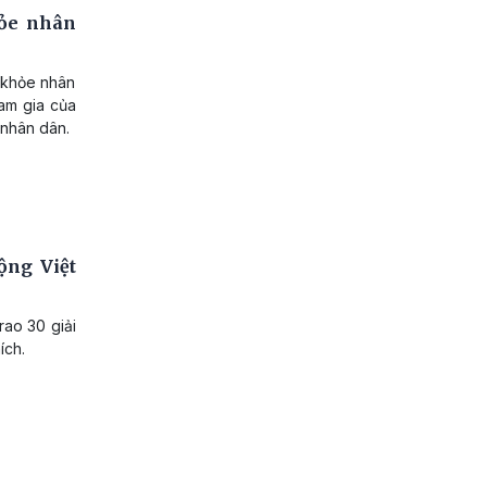
hỏe nhân
c khỏe nhân
ham gia của
 nhân dân.
ộng Việt
rao 30 giải
ích.