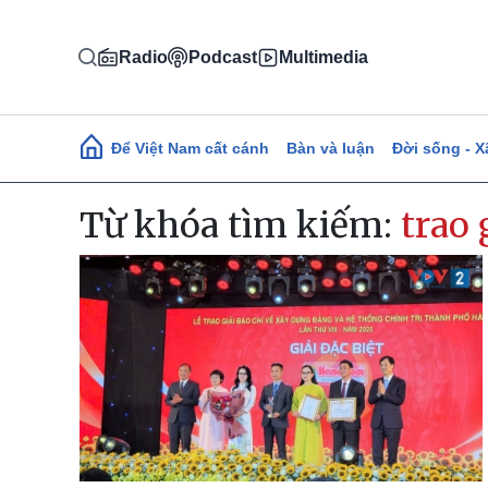
Nhảy đến nội dung
Radio
Podcast
Multimedia
Main navigation
Để Việt Nam cất cánh
Bàn và luận
Đời sống - X
Từ khóa tìm kiếm:
trao 