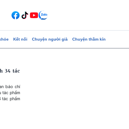
khỏe
Kết nối
Chuyện người già
Chuyện thầm kín
h 34 tác
an báo chí
u tác phẩm
6 tác phẩm