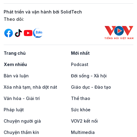
Phát triển và vận hành bởi SolidTech
Mạng xã hội
Theo dõi:
Trang chủ
Mới nhất
Xem nhiều
Podcast
Bàn và luận
Đời sống - Xã hội
Xóa nhà tạm, nhà dột nát
Giáo dục - Đào tạo
Văn hóa - Giải trí
Thể thao
Pháp luật
Sức khỏe
Chuyện người già
VOV2 kết nối
Chuyện thầm kín
Multimedia