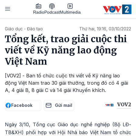
Nhảy đến nội dung
Podcast
Radio
Multimedia
Main navigation
Giáo dục - Đào tạo
Thứ hai, 19:16, 03/10/2022
Tổng kết, trao giải cuộc thi
viết về Kỹ năng lao động
Việt Nam
[VOV2] - Ban tổ chức cuộc thi viết về Kỹ năng lao
động Việt Nam trao 30 giải thưởng, trong đó có 4 giải
A, 4 giải B, 8 giải C và 14 giải Khuyến khích.
VOV2
Facebook
Gửi mail
Ngày 3/10, Tổng cục Giáo dục nghề nghiệp (Bộ LĐ-
TB&XH) phối hợp với Hội Nhà báo Việt Nam tổ chức