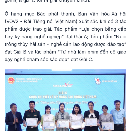
giải B; 8 giải C và 14 giải khuyến khích.
Ở hạng mục Báo phát thanh, Ban Văn hóa-Xã hội
(VOV2 - Đài Tiếng nói Việt Nam) xuất sắc khi có 3 tác
phẩm được trao giải. Tác phẩm “Lựa chọn bằng cấp
hay kỹ năng nghề nghiệp” đạt Giải A; Tác phẩm “Nuôi
trồng thủy hải sản - nghề cần lao động được đào tạo”
đạt Giải B và tác phẩm “Từ nhà làm phim đến cô giáo
dạy nghề chăm sóc sắc đẹp” đạt Giải C.