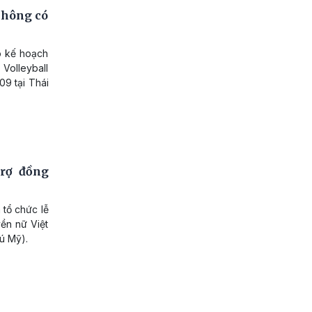
không có
o kế hoạch
 Volleyball
9 tại Thái
trợ đồng
 tổ chức lễ
ền nữ Việt
ú Mỹ).