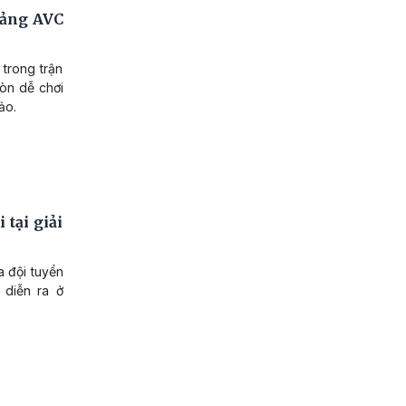
bảng AVC
trong trận
còn dễ chơi
ảo.
tại giải
 đội tuyển
 diễn ra ở