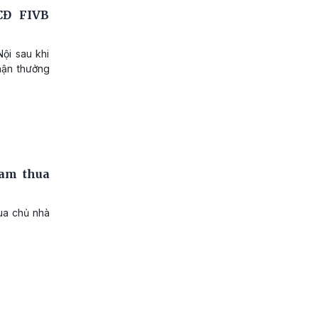
CĐ FIVB
ội sau khi
hận thưởng
Nam thua
ua chủ nhà