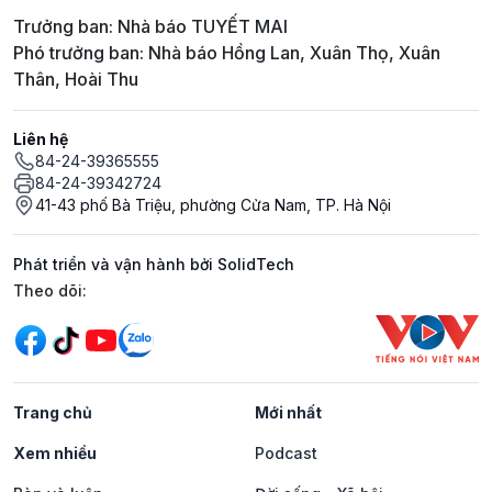
Trưởng ban: Nhà báo TUYẾT MAI
Phó trưởng ban: Nhà báo Hồng Lan, Xuân Thọ, Xuân
Thân, Hoài Thu
Liên hệ
84-24-39365555
84-24-39342724
41-43 phố Bà Triệu, phường Cửa Nam, TP. Hà Nội
Phát triển và vận hành bởi SolidTech
Mạng xã hội
Theo dõi:
Trang chủ
Mới nhất
Xem nhiều
Podcast