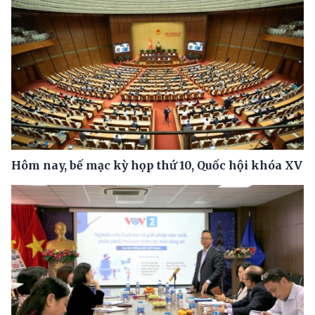
Hôm nay, bế mạc kỳ họp thứ 10, Quốc hội khóa XV