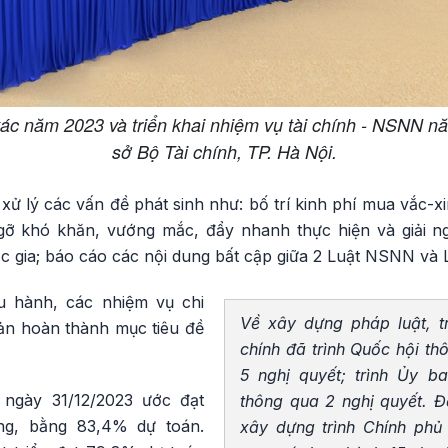
tác năm 2023 và triển khai nhiệm vụ tài chính - NSNN n
sở Bộ Tài chính, TP. Hà Nội.
 xử lý các vấn đề phát sinh như: bố trí kinh phí mua vắc-x
 gỡ khó khăn, vướng mắc, đẩy nhanh thực hiện và giải n
c gia; báo cáo các nội dung bất cập giữa 2 Luật NSNN và 
u hành, các nhiệm vụ chi
Về xây dựng pháp luật, 
n hoàn thành mục tiêu đề
chính đã trình Quốc hội th
5 nghị quyết; trình Ủy 
ngày 31/12/2023 ước đạt
thông qua 2 nghị quyết. Đ
ồng, bằng 83,4% dự toán.
xây dựng trình Chính phủ