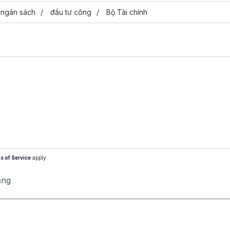
 ngân sách
đầu tư công
Bộ Tài chính
s of Service
apply.
ăng