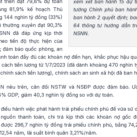
t triển đạt 79,8% dự toán
xem xét ban hành 15 dự th
bằng 81,9% kế hoạch Thủ
tướng Chính phủ ban hành
ng 144 nghìn tỷ đồng (33%)
ban hành 2 quyết định; b
i thường xuyên đạt 90,3%
64 thông tư hướng dẫn tro
NSNN đã đáp ứng kịp thời
NSNN.
heo tiến độ thực hiện của
h; đảm bảo quốc phòng, an
hanh toán đầy đủ các khoản nợ đến hạn, khắc phục hậu quả
i cách tiền lương từ 1/7/2023 (đã dành khoảng 470 nghìn 
 chính sách tiền lương), chính sách an sinh xã hội đã ban 
SNN nêu trên, cân đối NSTW và NSĐP được đảm bảo. Ước
 GDP, giảm 40,3 nghìn tỷ đồng so với dự toán.
điều hành việc phát hành trái phiếu chính phủ để vừa sử 
guồn thanh toán, chi trả kịp thời các khoản nợ gốc 
 được 296,7 nghìn tỷ đồng trái phiếu chính phủ, bằng 7
12,54 năm, lãi suất bình quân 3,21%/năm.