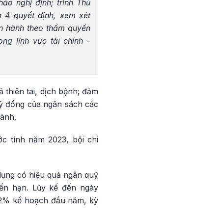
ảo nghị định; trình Thủ
 4 quyết định, xem xét
an hành theo thẩm quyền
ng lĩnh vực tài chính -
 thiên tai, dịch bệnh; đảm
tỷ đồng của ngân sách các
hành.
 tính năm 2023, bội chi
dụng có hiệu quả ngân quỹ
đến hạn. Lũy kế đến ngày
4,2% kế hoạch đầu năm, kỳ