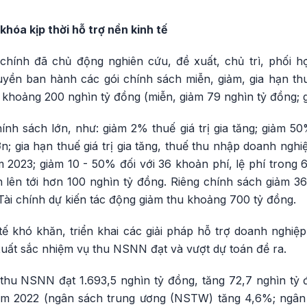
khóa kịp thời hỗ trợ nền kinh tế
hính đã chủ động nghiên cứu, đề xuất, chủ trì, phối h
ền ban hành các gói chính sách miễn, giảm, gia hạn thuế,
khoảng 200 nghìn tỷ đồng (miễn, giảm 79 nghìn tỷ đồng; g
ính sách lớn, như: giảm 2% thuế giá trị gia tăng; giảm 5
n; gia hạn thuế giá trị gia tăng, thuế thu nhập doanh ngh
m 2023; giảm 10 - 50% đối với 36 khoản phí, lệ phí trong
n lên tới hơn 100 nghìn tỷ đồng. Riêng chính sách giảm 36
ài chính dự kiến tác động giảm thu khoảng 700 tỷ đồng.
tế khó khăn, triển khai các giải pháp hỗ trợ doanh nghiệ
xuất sắc nhiệm vụ thu NSNN đạt và vượt dự toán đề ra.
 thu NSNN đạt 1.693,5 nghìn tỷ đồng, tăng 72,7 nghìn tỷ 
ăm 2022 (ngân sách trung ương (NSTW) tăng 4,6%; ngân