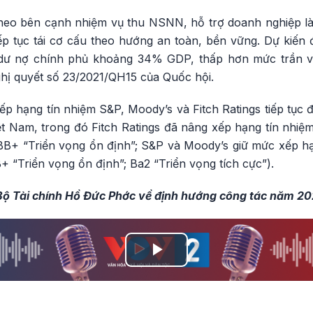
theo bên cạnh nhiệm vụ thu NSNN, hỗ trợ doanh nghiệp là
iếp tục tái cơ cấu theo hướng an toàn, bền vững. Dự kiến
ư nợ chính phủ khoảng 34% GDP, thấp hơn mức trần 
ghị quyết số 23/2021/QH15 của Quốc hội.
p hạng tín nhiệm S&P, Moody’s và Fitch Ratings tiếp tục 
ệt Nam, trong đó Fitch Ratings đã nâng xếp hạng tín nhiệm
+ “Triển vọng ổn định”; S&P và Moody’s giữ mức xếp hạ
+ “Triển vọng ổn định”; Ba2 “Triển vọng tích cực”).
Bộ Tài chính Hồ Đức Phớc về định hướng công tác năm 20
Play
Video