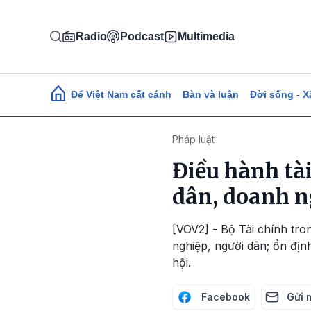
Nhảy đến nội dung
Radio
Podcast
Multimedia
Main navigation
Để Việt Nam cất cánh
Bàn và luận
Đời sống - X
Pháp luật
Điều hành tài
dân, doanh n
[VOV2] - Bộ Tài chính tro
nghiệp, người dân; ổn định
hội.
Facebook
Gửi 