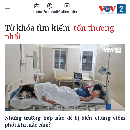
Nhảy đến nội dung
Podcast
Radio
Multimedia
Main navigation
Từ khóa tìm kiếm:
tổn thương
phổi
Những trường hợp nào dễ bị biến chứng viêm
phổi khi mắc cúm?