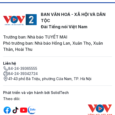
BAN VĂN HOÁ - XÃ HỘI VÀ DÂN
TỘC
Đài Tiếng nói Việt Nam
Trưởng ban: Nhà báo TUYẾT MAI
Phó trưởng ban: Nhà báo Hồng Lan, Xuân Thọ, Xuân
Thân, Hoài Thu
Liên hệ
84-24-39365555
84-24-39342724
41-43 phố Bà Triệu, phường Cửa Nam, TP. Hà Nội
Phát triển và vận hành bởi SolidTech
Mạng xã hội
Theo dõi: