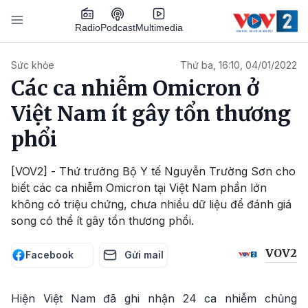
Nhảy đến nội dung
Podcast
Radio
Multimedia
Main navigation
Sức khỏe
Thứ ba, 16:10, 04/01/2022
Các ca nhiễm Omicron ở
Việt Nam ít gây tổn thương
phổi
[VOV2] - Thứ trưởng Bộ Y tế Nguyễn Trường Sơn cho
biết các ca nhiễm Omicron tại Việt Nam phần lớn
không có triệu chứng, chưa nhiều dữ liệu để đánh giá
song có thể ít gây tổn thương phổi.
VOV2
Facebook
Gửi mail
Hiện Việt Nam đã ghi nhận 24 ca nhiễm chủng