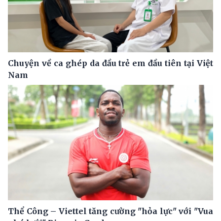
Chuyện về ca ghép da đầu trẻ em đầu tiên tại Việt
Nam
Thể Công – Viettel tăng cường "hỏa lực" với "Vua