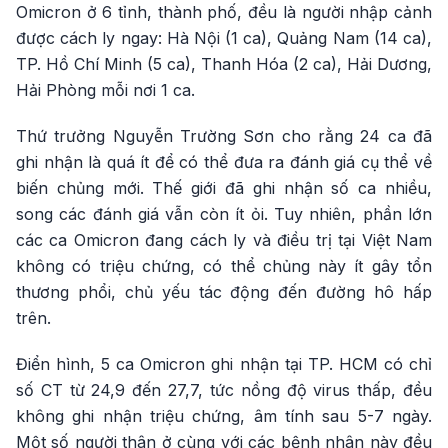
Omicron ở 6 tỉnh, thành phố, đều là người nhập cảnh
được cách ly ngay: Hà Nội (1 ca), Quảng Nam (14 ca),
TP. Hồ Chí Minh (5 ca), Thanh Hóa (2 ca), Hải Dương,
Hải Phòng mỗi nơi 1 ca.
Thứ trưởng Nguyễn Trường Sơn cho rằng 24 ca đã
ghi nhận là quá ít để có thể đưa ra đánh giá cụ thể về
biến chủng mới. Thế giới đã ghi nhận số ca nhiều,
song các đánh giá vẫn còn ít ỏi. Tuy nhiên, phần lớn
các ca Omicron đang cách ly và điều trị tại Việt Nam
không có triệu chứng, có thể chủng này ít gây tổn
thương phổi, chủ yếu tác động đến đường hô hấp
trên.
Điển hình, 5 ca Omicron ghi nhận tại TP. HCM có chỉ
số CT từ 24,9 đến 27,7, tức nồng độ virus thấp, đều
không ghi nhận triệu chứng, âm tính sau 5-7 ngày.
Một số người thân ở cùng với các bệnh nhân này đều