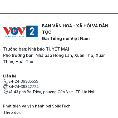
BAN VĂN HOÁ - XÃ HỘI VÀ DÂN
TỘC
Đài Tiếng nói Việt Nam
Trưởng ban: Nhà báo TUYẾT MAI
Phó trưởng ban: Nhà báo Hồng Lan, Xuân Thọ, Xuân
Thân, Hoài Thu
Liên hệ
84-24-39365555
84-24-39342724
41-43 phố Bà Triệu, phường Cửa Nam, TP. Hà Nội
Phát triển và vận hành bởi SolidTech
Mạng xã hội
Theo dõi: