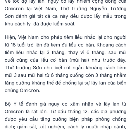
Về tốc độ lây lan, nguy cơ lây nhiễm cộng đồng của
Omicron tại Việt Nam, Thứ trưởng Nguyễn Trường
Sơn đánh giá tất cả ca này đều được lấy mẫu trong
khu cách ly, đã được kiểm soát.
Hiện, Việt Nam cho phép tiêm liều nhắc lại cho người
từ 18 tuổi trở lên đã tiêm đủ liều cơ bản. Khoảng cách
tiêm liều nhắc lại 3 tháng, thay vì 6 tháng, sau mũi
cuối cùng của liều cơ bản (mũi hai) như trước đây.
Thứ trưởng Sơn cho biết rút ngắn khoảng cách tiêm
mũi 3 sau mũi hai từ 6 tháng xuống còn 3 tháng nhằm
tăng cường kháng thể để chống lại sự lây lan của biến
chủng Omicron.
Bộ Y tế đánh giá nguy cơ xâm nhập và lây lan từ
Omicron là rất lớn. Từ đầu tháng 12, các địa phương
được yêu cầu tăng cường biện pháp phòng chống
dịch; giám sát, xét nghiệm, cách ly người nhập cảnh,