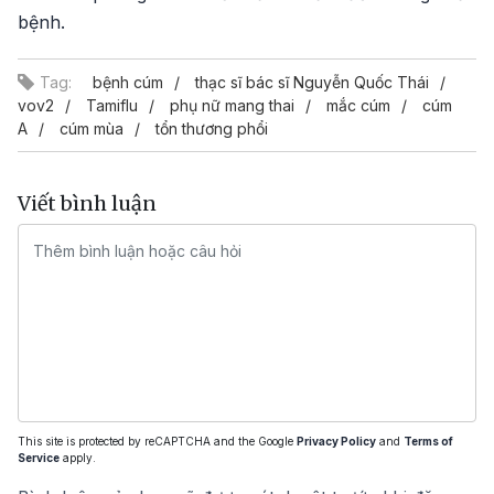
bệnh.
Tag:
bệnh cúm
thạc sĩ bác sĩ Nguyễn Quốc Thái
vov2
Tamiflu
phụ nữ mang thai
mắc cúm
cúm
A
cúm mùa
tổn thương phổi
Viết bình luận
This site is protected by reCAPTCHA and the Google
Privacy Policy
and
Terms of
Service
apply.