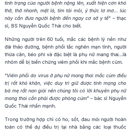
tình trạng của người bệnh nặng lên, xuất hiện cơn khó
thở, thở nhanh, mệt lả, tím tái môi, ý thức lơ mơ... lúc
này cần đưa người bệnh đến ngay cơ sở y tế
” – thạc
sĩ, BS Nguyễn Quốc Thái cho biết.
Những người trên 60 tuổi, mắc các bệnh lý nền như
đái tháo đường, bệnh phổi tắc nghẽn mạn tính, người
thừa cân, béo phì và đặc biệt là phụ nữ mang thai…là
nhóm dễ bị biến chứng viêm phổi khi mắc bệnh cúm.
“
Viêm phổi do virus ở phụ nữ mang thai mắc cúm điều
trị rất khó khăn, việc duy trì giữ được tính mạng cho
bà mẹ rất nan giải nên chúng tôi có lời khuyên phụ nữ
mang thai cần phải được phòng cúm
” – bác sĩ Nguyễn
Quốc Thái nhấn mạnh.
Trong trường hợp chỉ có ho, sốt, đau mỏi người hoàn
toàn có thể dự điều trị tại nhà bằng các loại thuốc