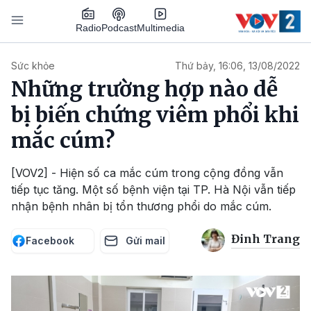
Nhảy đến nội dung
Podcast
Radio
Multimedia
Main navigation
Sức khỏe
Thứ bảy, 16:06, 13/08/2022
Những trường hợp nào dễ
bị biến chứng viêm phổi khi
mắc cúm?
[VOV2] - Hiện số ca mắc cúm trong cộng đồng vẫn
tiếp tục tăng. Một số bệnh viện tại TP. Hà Nội vẫn tiếp
nhận bệnh nhân bị tổn thương phổi do mắc cúm.
Đinh Trang
Facebook
Gửi mail