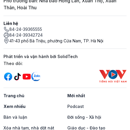
Phó trưởng ban: Nhà báo Hồng Lan, Xuân Thọ, Xuân
Thân, Hoài Thu
Liên hệ
84-24-39365555
84-24-39342724
41-43 phố Bà Triệu, phường Cửa Nam, TP. Hà Nội
Phát triển và vận hành bởi SolidTech
Mạng xã hội
Theo dõi:
Trang chủ
Mới nhất
Xem nhiều
Podcast
Bàn và luận
Đời sống - Xã hội
Xóa nhà tạm, nhà dột nát
Giáo dục - Đào tạo