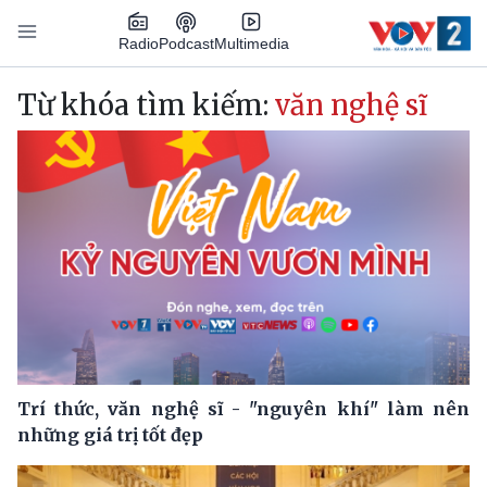
Nhảy đến nội dung
Podcast
Radio
Multimedia
Main navigation
Từ khóa tìm kiếm:
văn nghệ sĩ
Trí thức, văn nghệ sĩ - "nguyên khí" làm nên
những giá trị tốt đẹp