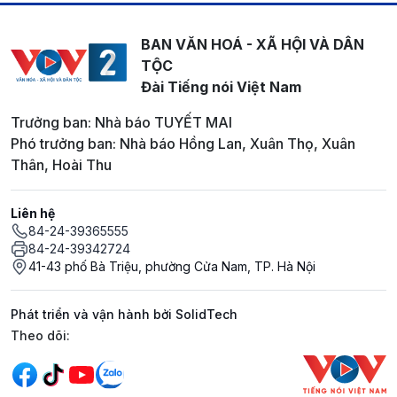
BAN VĂN HOÁ - XÃ HỘI VÀ DÂN
TỘC
Đài Tiếng nói Việt Nam
Trưởng ban: Nhà báo TUYẾT MAI
Phó trưởng ban: Nhà báo Hồng Lan, Xuân Thọ, Xuân
Thân, Hoài Thu
Liên hệ
84-24-39365555
84-24-39342724
41-43 phố Bà Triệu, phường Cửa Nam, TP. Hà Nội
Phát triển và vận hành bởi SolidTech
Mạng xã hội
Theo dõi: