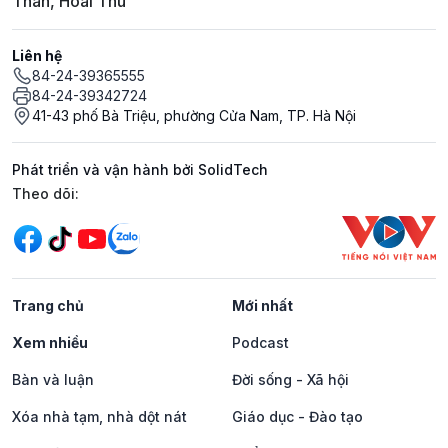
Thân, Hoài Thu
Liên hệ
84-24-39365555
84-24-39342724
41-43 phố Bà Triệu, phường Cửa Nam, TP. Hà Nội
Phát triển và vận hành bởi SolidTech
Mạng xã hội
Theo dõi:
Trang chủ
Mới nhất
Xem nhiều
Podcast
Bàn và luận
Đời sống - Xã hội
Xóa nhà tạm, nhà dột nát
Giáo dục - Đào tạo