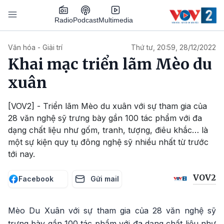
Nhảy đến nội dung
Podcast
Radio
Multimedia
Main navigation
Văn hóa - Giải trí
Thứ tư, 20:59, 28/12/2022
Khai mạc triển lãm Mèo du
xuân
[VOV2] - Triển lãm Mèo du xuân với sự tham gia của
28 văn nghệ sỹ trưng bày gần 100 tác phẩm với đa
dạng chất liệu như gốm, tranh, tượng, điêu khắc… là
một sự kiện quy tụ đông nghệ sỹ nhiều nhất từ trước
tới nay.
VOV2
Facebook
Gửi mail
Mèo Du Xuân với sự tham gia của 28 văn nghệ sỹ
trưng bày gần 100 tác phẩm với đa dạng chất liệu như