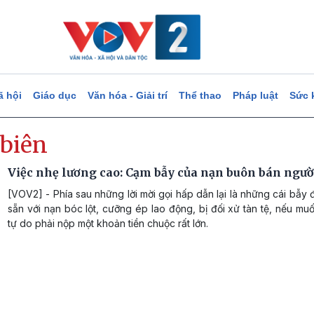
ã hội
Giáo dục
Văn hóa - Giải trí
Thể thao
Pháp luật
Sức 
 biên
Việc nhẹ lương cao: Cạm bẫy của nạn buôn bán ngườ
[VOV2] - Phía sau những lời mời gọi hấp dẫn lại là những cái bẫy
sẵn với nạn bóc lột, cưỡng ép lao động, bị đối xử tàn tệ, nếu mu
tự do phải nộp một khoản tiền chuộc rất lớn.