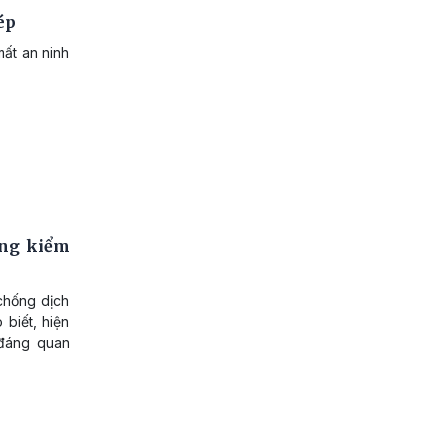
ép
mất an ninh
ông kiểm
chống dịch
biết, hiện
 đáng quan