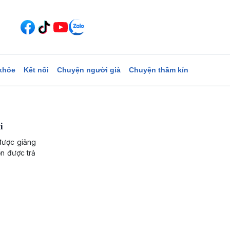
khỏe
Kết nối
Chuyện người già
Chuyện thầm kín
i
 được giăng
ốn được trả