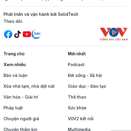
Phát triển và vận hành bởi SolidTech
Mạng xã hội
Theo dõi:
Trang chủ
Mới nhất
Xem nhiều
Podcast
Bàn và luận
Đời sống - Xã hội
Xóa nhà tạm, nhà dột nát
Giáo dục - Đào tạo
Văn hóa - Giải trí
Thể thao
Pháp luật
Sức khỏe
Chuyện người già
VOV2 kết nối
Chuyện thầm kín
Multimedia