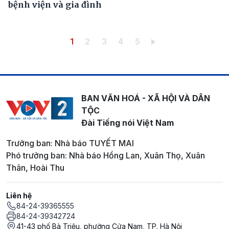
bệnh viện và gia đình
Pagination
Trang hiện thời
Trang
Trang
Trang
Trang
1
2
3
4
5
BAN VĂN HOÁ - XÃ HỘI VÀ DÂN
TỘC
Đài Tiếng nói Việt Nam
Trưởng ban: Nhà báo TUYẾT MAI
Phó trưởng ban: Nhà báo Hồng Lan, Xuân Thọ, Xuân
Thân, Hoài Thu
Liên hệ
84-24-39365555
84-24-39342724
41-43 phố Bà Triệu, phường Cửa Nam, TP. Hà Nội