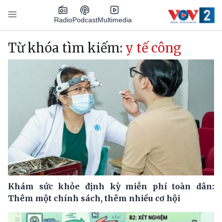
Nhảy đến nội dung
Podcast
Radio
Multimedia
Main navigation
Từ khóa tìm kiếm:
y tế công
Khám sức khỏe định kỳ miễn phí toàn dân:
Thêm một chính sách, thêm nhiều cơ hội