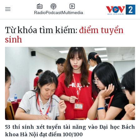
Nhảy đến nội dung
Podcast
Radio
Multimedia
Main navigation
Từ khóa tìm kiếm:
điểm tuyển
sinh
53 thí sinh xét tuyển tài năng vào Đại học Bách
khoa Hà Nội đạt điểm 100/100