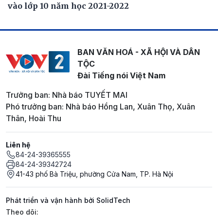
vào lớp 10 năm học 2021-2022
BAN VĂN HOÁ - XÃ HỘI VÀ DÂN
TỘC
Đài Tiếng nói Việt Nam
Trưởng ban: Nhà báo TUYẾT MAI
Phó trưởng ban: Nhà báo Hồng Lan, Xuân Thọ, Xuân
Thân, Hoài Thu
Liên hệ
84-24-39365555
84-24-39342724
41-43 phố Bà Triệu, phường Cửa Nam, TP. Hà Nội
Phát triển và vận hành bởi SolidTech
Mạng xã hội
Theo dõi: