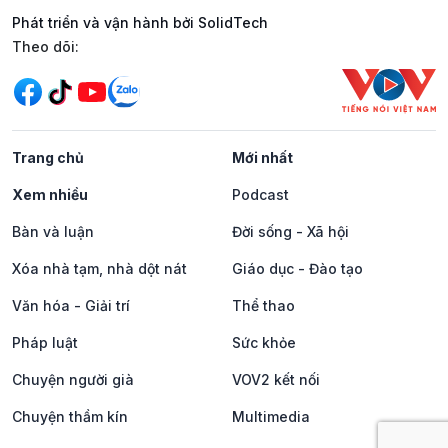
Phát triển và vận hành bởi SolidTech
Mạng xã hội
Theo dõi:
Trang chủ
Mới nhất
Xem nhiều
Podcast
Bàn và luận
Đời sống - Xã hội
Xóa nhà tạm, nhà dột nát
Giáo dục - Đào tạo
Văn hóa - Giải trí
Thể thao
Pháp luật
Sức khỏe
Chuyện người già
VOV2 kết nối
Chuyện thầm kín
Multimedia