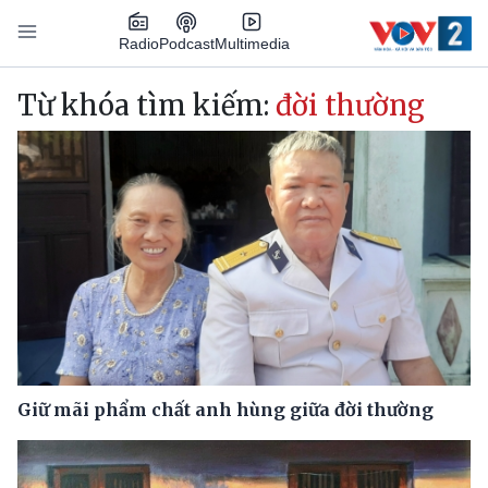
Nhảy đến nội dung
Podcast
Radio
Multimedia
Main navigation
Từ khóa tìm kiếm:
đời thường
Giữ mãi phẩm chất anh hùng giữa đời thường