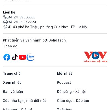
Liên hệ
84-24-39365555
84-24-39342724
41-43 phố Bà Triệu, phường Cửa Nam, TP. Hà Nội
Phát triển và vận hành bởi SolidTech
Mạng xã hội
Theo dõi:
Trang chủ
Mới nhất
Xem nhiều
Podcast
Bàn và luận
Đời sống - Xã hội
Xóa nhà tạm, nhà dột nát
Giáo dục - Đào tạo
Văn hóa - Giải trí
Thể thao