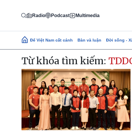
Nhảy đến nội dung
Radio
Podcast
Multimedia
Main navigation
Để Việt Nam cất cánh
Bàn và luận
Đời sống - X
Từ khóa tìm kiếm:
TDD