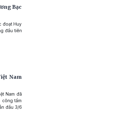
ương Bạc
c đoạt Huy
g đầu tiên
Việt Nam
iệt Nam đã
nh công tấm
ẫn đầu 3/6