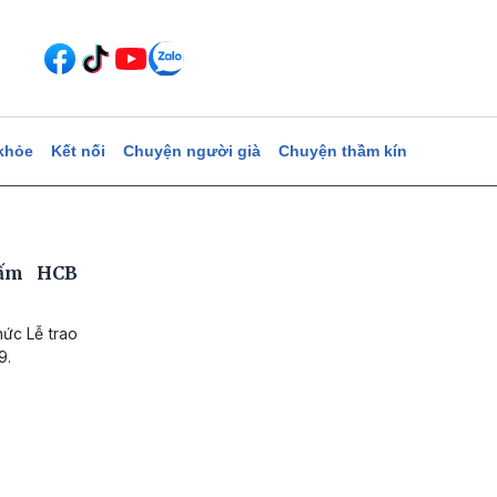
khỏe
Kết nối
Chuyện người già
Chuyện thầm kín
tấm HCB
hức Lễ trao
9.