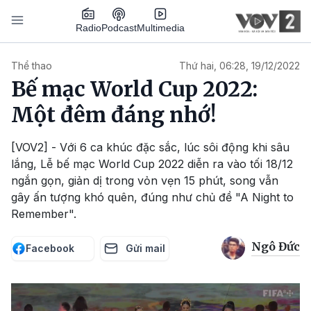
Nhảy đến nội dung
Podcast
Radio
Multimedia
Main navigation
Thể thao
Thứ hai, 06:28, 19/12/2022
Bế mạc World Cup 2022:
Một đêm đáng nhớ!
[VOV2] - Với 6 ca khúc đặc sắc, lúc sôi động khi sâu
lắng, Lễ bế mạc World Cup 2022 diễn ra vào tối 18/12
ngắn gọn, giản dị trong vỏn vẹn 15 phút, song vẫn
gây ấn tượng khó quên, đúng như chủ đề "A Night to
Remember".
Ngô Đức
Facebook
Gửi mail