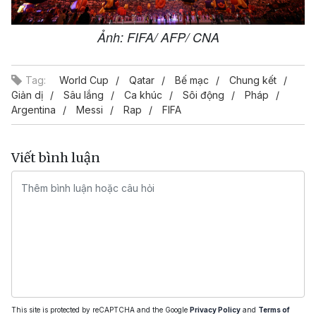
Ảnh: FIFA/ AFP/ CNA
Tag:
World Cup
Qatar
Bế mạc
Chung kết
Giản dị
Sâu lắng
Ca khúc
Sôi động
Pháp
Argentina
Messi
Rap
FIFA
Viết bình luận
This site is protected by reCAPTCHA and the Google
Privacy Policy
and
Terms of