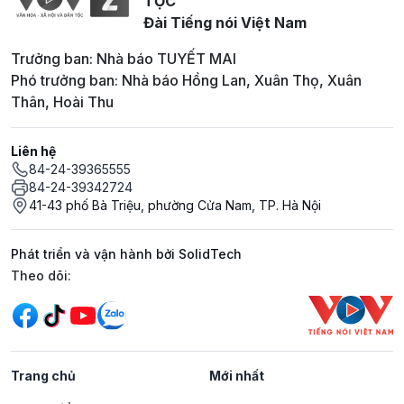
TỘC
Đài Tiếng nói Việt Nam
Trưởng ban: Nhà báo TUYẾT MAI
Phó trưởng ban: Nhà báo Hồng Lan, Xuân Thọ, Xuân
Thân, Hoài Thu
Liên hệ
84-24-39365555
84-24-39342724
41-43 phố Bà Triệu, phường Cửa Nam, TP. Hà Nội
Phát triển và vận hành bởi SolidTech
Mạng xã hội
Theo dõi:
Trang chủ
Mới nhất