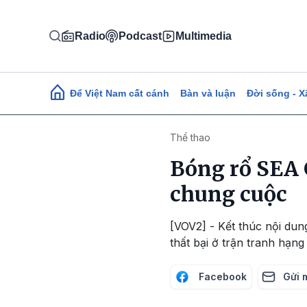
Nhảy đến nội dung
Radio
Podcast
Multimedia
Main navigation
Để Việt Nam cất cánh
Bàn và luận
Đời sống - X
Thể thao
Bóng rổ SEA 
chung cuộc
[VOV2] - Kết thúc nội du
thất bại ở trận tranh hạng
Facebook
Gửi 