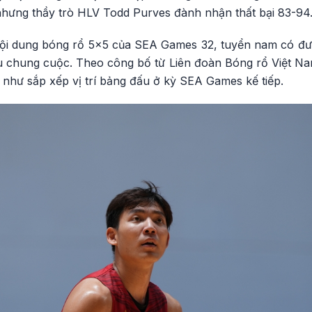
 nhưng thầy trò HLV Todd Purves đành nhận thất bại 83-94
 nội dung bóng rổ 5x5 của SEA Games 32, tuyển nam có đượ
u chung cuộc. Theo công bố từ Liên đoàn Bóng rổ Việt Nam
như sắp xếp vị trí bảng đấu ở kỳ SEA Games kế tiếp.