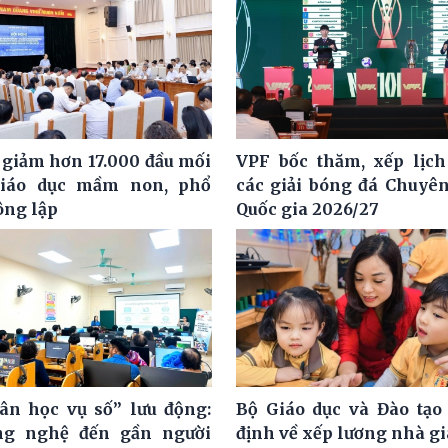
 giảm hơn 17.000 đầu mối
VPF bốc thăm, xếp lịch
giáo dục mầm non, phổ
các giải bóng đá Chuyê
ông lập
Quốc gia 2026/27
ân học vụ số” lưu động:
Bộ Giáo dục và Đào tạo
ng nghệ đến gần người
định về xếp lương nhà g