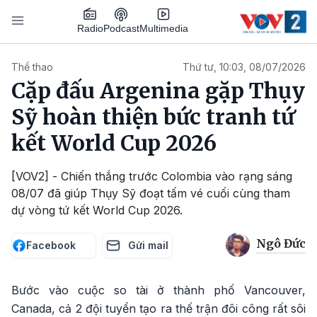
Nhảy đến nội dung
Podcast
Radio
Multimedia
Main navigation
Thể thao
Thứ tư, 10:03, 08/07/2026
Cặp đấu Argenina gặp Thụy
Sỹ hoàn thiện bức tranh tứ
kết World Cup 2026
[VOV2] - Chiến thắng trước Colombia vào rạng sáng
08/07 đã giúp Thụy Sỹ đoạt tấm vé cuối cùng tham
dự vòng tứ kết World Cup 2026.
Ngô Đức
Facebook
Gửi mail
Bước vào cuộc so tài ở thành phố Vancouver,
Canada, cả 2 đội tuyển tạo ra thế trận đôi công rất sôi