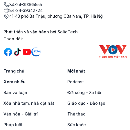
84-24-39365555
84-24-39342724
41-43 phố Bà Triệu, phường Cửa Nam, TP. Hà Nội
Phát triển và vận hành bởi SolidTech
Mạng xã hội
Theo dõi:
Trang chủ
Mới nhất
Xem nhiều
Podcast
Bàn và luận
Đời sống - Xã hội
Xóa nhà tạm, nhà dột nát
Giáo dục - Đào tạo
Văn hóa - Giải trí
Thể thao
Pháp luật
Sức khỏe