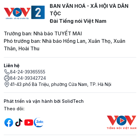
BAN VĂN HOÁ - XÃ HỘI VÀ DÂN
TỘC
Đài Tiếng nói Việt Nam
Trưởng ban: Nhà báo TUYẾT MAI
Phó trưởng ban: Nhà báo Hồng Lan, Xuân Thọ, Xuân
Thân, Hoài Thu
Liên hệ
84-24-39365555
84-24-39342724
41-43 phố Bà Triệu, phường Cửa Nam, TP. Hà Nội
Phát triển và vận hành bởi SolidTech
Mạng xã hội
Theo dõi: