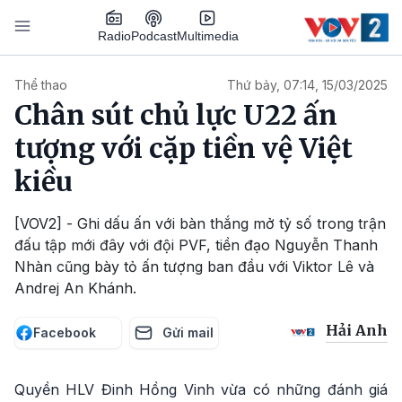
Nhảy đến nội dung
Podcast
Radio
Multimedia
Main navigation
Thể thao
Thứ bảy, 07:14, 15/03/2025
Chân sút chủ lực U22 ấn
tượng với cặp tiền vệ Việt
kiều
[VOV2] - Ghi dấu ấn với bàn thắng mở tỷ số trong trận
đấu tập mới đây với đội PVF, tiền đạo Nguyễn Thanh
Nhàn cũng bày tỏ ấn tượng ban đầu với Viktor Lê và
Andrej An Khánh.
Hải Anh
Facebook
Gửi mail
Quyền HLV Đinh Hồng Vinh vừa có những đánh giá