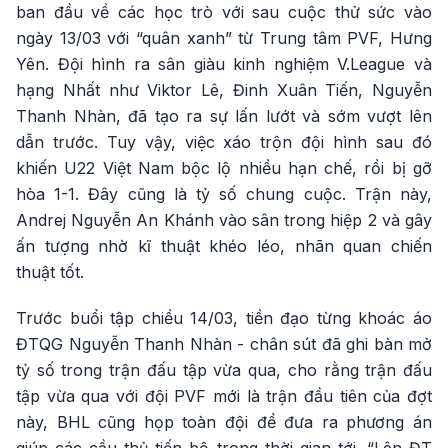
ban đầu về các học trò với sau cuộc thử sức vào
ngày 13/03 với “quân xanh” từ Trung tâm PVF, Hưng
Yên. Đội hình ra sân giàu kinh nghiệm V.League và
hạng Nhất như Viktor Lê, Đinh Xuân Tiến, Nguyễn
Thanh Nhàn, đã tạo ra sự lấn lướt và sớm vượt lên
dẫn trước. Tuy vậy, việc xáo trộn đội hình sau đó
khiến U22 Việt Nam bộc lộ nhiều hạn chế, rồi bị gỡ
hòa 1-1. Đây cũng là tỷ số chung cuộc. Trận này,
Andrej Nguyễn An Khánh vào sân trong hiệp 2 và gây
ấn tượng nhờ kĩ thuật khéo léo, nhãn quan chiến
thuật tốt.
Trước buổi tập chiều 14/03, tiền đạo từng khoác áo
ĐTQG Nguyễn Thanh Nhàn - chân sút đã ghi bàn mở
tỷ số trong trận đấu tập vừa qua, cho rằng trận đấu
tập vừa qua với đội PVF mới là trận đầu tiên của đợt
này, BHL cũng họp toàn đội để đưa ra phương án