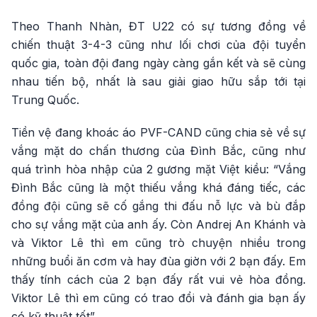
Theo Thanh Nhàn, ĐT U22 có sự tương đồng về
chiến thuật 3-4-3 cũng như lối chơi của đội tuyển
quốc gia, toàn đội đang ngày càng gắn kết và sẽ cùng
nhau tiến bộ, nhất là sau giải giao hữu sắp tới tại
Trung Quốc.
Tiền vệ đang khoác áo PVF-CAND cũng chia sẻ về sự
vắng mặt do chấn thương của Đình Bắc, cũng như
quá trình hòa nhập của 2 gương mặt Việt kiều: “Vắng
Đình Bắc cũng là một thiếu vắng khá đáng tiếc, các
đồng đội cũng sẽ cố gắng thi đấu nỗ lực và bù đắp
cho sự vắng mặt của anh ấy. Còn Andrej An Khánh và
và Viktor Lê thì em cũng trò chuyện nhiều trong
những buổi ăn cơm và hay đùa giờn với 2 bạn đấy. Em
thấy tính cách của 2 bạn đấy rất vui vẻ hòa đồng.
Viktor Lê thì em cũng có trao đổi và đánh gia bạn ấy
có kỹ thuật tốt”.