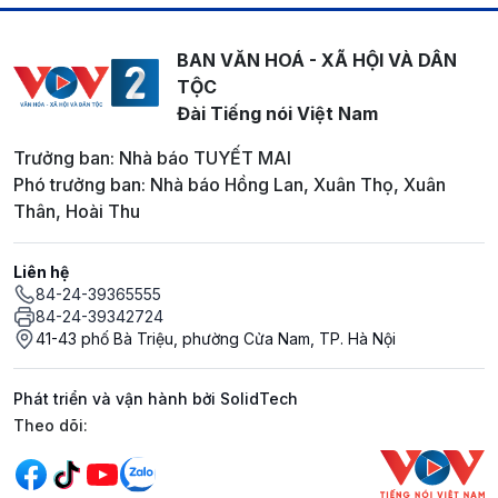
BAN VĂN HOÁ - XÃ HỘI VÀ DÂN
TỘC
Đài Tiếng nói Việt Nam
Trưởng ban: Nhà báo TUYẾT MAI
Phó trưởng ban: Nhà báo Hồng Lan, Xuân Thọ, Xuân
Thân, Hoài Thu
Liên hệ
84-24-39365555
84-24-39342724
41-43 phố Bà Triệu, phường Cửa Nam, TP. Hà Nội
Phát triển và vận hành bởi SolidTech
Mạng xã hội
Theo dõi: