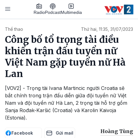
Nhảy đến nội dung
Podcast
Radio
Multimedia
Main navigation
Thể thao
Thứ hai, 11:35, 31/07/2023
Công bố tổ trọng tài điều
khiển trận đấu tuyển nữ
Việt Nam gặp tuyển nữ Hà
Lan
[VOV2] - Trọng tài Ivana Martincic người Croatia sẽ
bắt chính trong trận đấu diễn giữa đội tuyển nữ Việt
Nam và đội tuyển nữ Hà Lan, 2 trọng tài hỗ trợ gồm
Sanja Rođak-Karšić (Croatia) và Karolin Kaivoja
(Estonia).
Hoàng Tùng
Facebook
Gửi mail