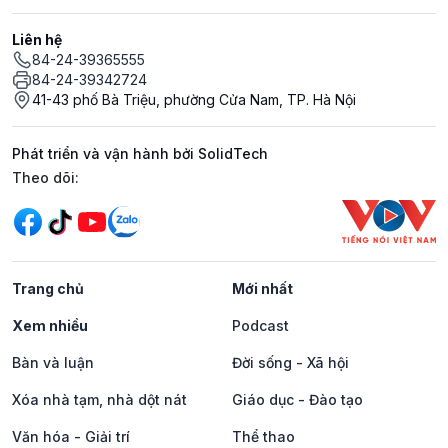
Liên hệ
84-24-39365555
84-24-39342724
41-43 phố Bà Triệu, phường Cửa Nam, TP. Hà Nội
Phát triển và vận hành bởi SolidTech
Mạng xã hội
Theo dõi:
Trang chủ
Mới nhất
Xem nhiều
Podcast
Bàn và luận
Đời sống - Xã hội
Xóa nhà tạm, nhà dột nát
Giáo dục - Đào tạo
Văn hóa - Giải trí
Thể thao