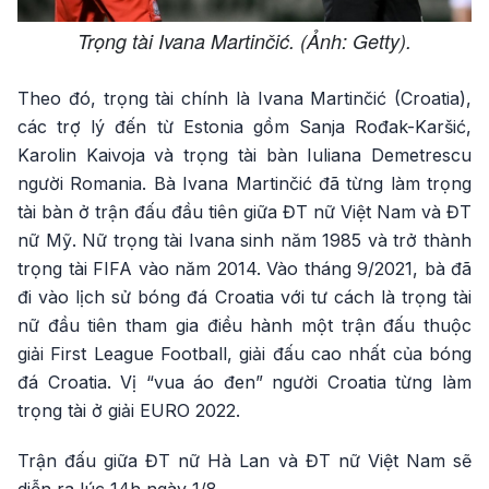
Trọng tài Ivana Martinčić. (Ảnh: Getty).
Theo đó, trọng tài chính là Ivana Martinčić (Croatia),
các trợ lý đến từ Estonia gồm Sanja Rođak-Karšić,
Karolin Kaivoja và trọng tài bàn Iuliana Demetrescu
người Romania. Bà Ivana Martinčić đã từng làm trọng
tài bàn ở trận đấu đầu tiên giữa ĐT nữ Việt Nam và ĐT
nữ Mỹ. Nữ trọng tài Ivana sinh năm 1985 và trở thành
trọng tài FIFA vào năm 2014. Vào tháng 9/2021, bà đã
đi vào lịch sử bóng đá Croatia với tư cách là trọng tài
nữ đầu tiên tham gia điều hành một trận đấu thuộc
giải First League Football, giải đấu cao nhất của bóng
đá Croatia. Vị “vua áo đen” người Croatia từng làm
trọng tài ở giải EURO 2022.
Trận đấu giữa ĐT nữ Hà Lan và ĐT nữ Việt Nam sẽ
diễn ra lúc 14h ngày 1/8.