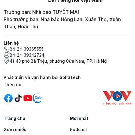
Đài Tiếng nói Việt Nam
Trưởng ban: Nhà báo TUYẾT MAI
Phó trưởng ban: Nhà báo Hồng Lan, Xuân Thọ, Xuân
Thân, Hoài Thu
Liên hệ
84-24-39365555
84-24-39342724
41-43 phố Bà Triệu, phường Cửa Nam, TP. Hà Nội
Phát triển và vận hành bởi SolidTech
Mạng xã hội
Theo dõi:
Trang chủ
Mới nhất
Xem nhiều
Podcast