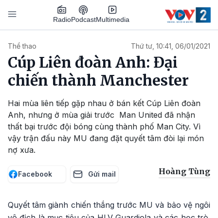
Nhảy đến nội dung
Podcast
Radio
Multimedia
Main navigation
Thể thao
Thứ tư, 10:41, 06/01/2021
Cúp Liên đoàn Anh: Đại
chiến thành Manchester
Hai mùa liên tiếp gặp nhau ở bán kết Cúp Liên đoàn
Anh, nhưng ở mùa giải trước Man United đã nhận
thất bại trước đội bóng cùng thành phố Man City. Vì
vậy trận đấu này MU đang đặt quyết tâm đòi lại món
nợ xưa.
Hoàng Tùng
Facebook
Gửi mail
Quyết tâm giành chiến thắng trước MU và bảo vệ ngôi
vô địch là mục tiêu của HLV Guardiola và các học trò.