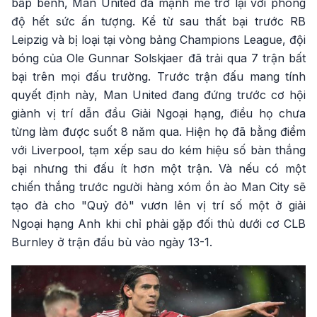
bấp bênh, Man United đã mạnh mẽ trở lại với phong
độ hết sức ấn tượng. Kể từ sau thất bại trước RB
Leipzig và bị loại tại vòng bảng Champions League, đội
bóng của Ole Gunnar Solskjaer đã trải qua 7 trận bất
bại trên mọi đấu trường. Trước trận đấu mang tính
quyết định này, Man United đang đứng trước cơ hội
giành vị trí dẫn đầu Giải Ngoại hạng, điều họ chưa
từng làm được suốt 8 năm qua. Hiện họ đã bằng điểm
với Liverpool, tạm xếp sau do kém hiệu số bàn thắng
bại nhưng thi đấu ít hơn một trận. Và nếu có một
chiến thắng trước người hàng xóm ồn ào Man City sẽ
tạo đà cho "Quỷ đỏ" vươn lên vị trí số một ở giải
Ngoại hạng Anh khi chỉ phải gặp đối thủ dưới cơ CLB
Burnley ở trận đấu bù vào ngày 13-1.