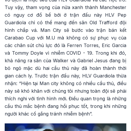
Tuy vậy, tham vọng của nửa xanh thành Manchester
có nguy cơ đổ bể bởi ở trận đấu này HLV Pep
Guardiola chỉ có thể mang đến sân Old Trafford đội
hình chắp vá. Man City sẽ bước vào trận bán kết
Carabao Cup với M.U mà không có sự phục vụ của
các chân sút chủ lực đó là Ferren Torres, Eric Garcia
và Tommy Doyle vì nhiễm COVID - 19. Trong khi đó,
khả năng ra sân của Walker và Gabriel Jesus đang bị
bỏ ngỏ mặc dù hai cầu thủ này đã hoàn thành thời
gian cách ly. Trước trận đấu này, HLV Guardiola thừa
nhận: “Hiện tại Man city không có nhiều cầu thủ, điều
này sẽ khó khăn với chúng tôi nhưng toàn đội sẽ phải
thích nghi với tình hình mới. Điều quan trọng là những
cầu thủ mắc bệnh đang hồi phục tốt, trong khi những
người khác cố gắng tránh nhiễm bệnh”.